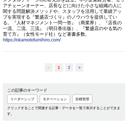
アチェーンオーナー、店長などに向けた小さな組織の人に
関する問題解決メソッドや、スタッフを活用して業績アッ
プを実現する『繁盛店づくり』のノウハウを提供してい
る。『人材マネジメント一問一答』（商業界）、『店長の
一流、二流、三流』（明日香出版）、『繁盛店のやる気の
育て方』（女性モード社）など著書多数。
https://okamotofumihiro.com/
<
1
2
>
この記事のキーワード
リーダーシップ
モチベーション
目標管理
クリックすることで関連する記事・データを一覧で表示することができま
す。