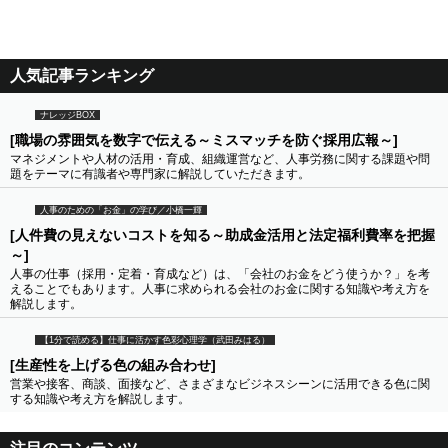
人気記事ランキング
ナレッジBOX
[職場の雰囲気を数字で伝える～ミスマッチを防ぐ採用広報～]
マネジメントや人材の活用・育成、組織運営など、人事労務に関する課題や問
題をテーマに有識者や専門家に解説していただきます。
人事のための「お金」の学び／小橋一輝
[人件費の見えないコストを知る～助成金活用と法定福利費率を把握
～]
人事の仕事（採用・定着・育成など）は、「会社のお金をどう使うか？」を考
えることでもあります。人事に求められる会社のお金に関する知識や考え方を
解説します。
【1分で読める】仕事に活かす色彩心理学（武田みはる）
[生産性を上げる色の組み合わせ]
営業や接客、商談、面接など、さまざまなビジネスシーンに活用できる色に関
する知識や考え方を解説します。