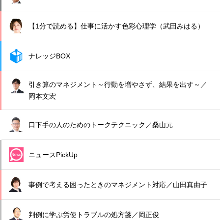
【1分で読める】仕事に活かす色彩心理学（武田みはる）
ナレッジBOX
引き算のマネジメント～行動を増やさず、結果を出す～／
岡本文宏
口下手の人のためのトークテクニック／桑山元
ニュースPickUp
事例で考える困ったときのマネジメント対応／山田真由子
判例に学ぶ労使トラブルの処方箋／岡正俊