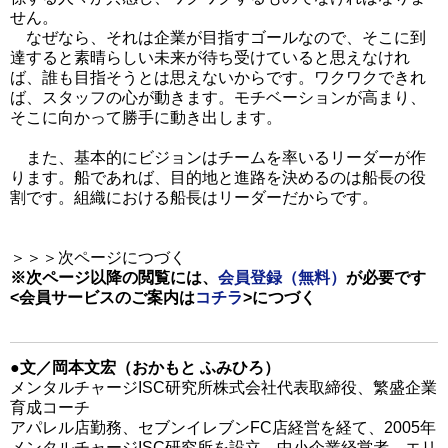
せん。
なぜなら、それは企業が目指すゴールなので、そこに到
達すると素晴らしい未来が待ち受けていると思えなけれ
ば、誰も目指そうとは思えないからです。ワクワクできれ
ば、スタッフの心が動きます。モチベーションが高まり、
そこに向かって勝手に動き出します。
また、基本的にビジョンはチームを率いるリーダーが作
ります。船であれば、目的地と進路を決めるのは船長の役
割です。組織における船長はリーダーだからです。
＞＞＞次ページにつづく
※次ページ以降の閲覧には、
会員登録（無料）
が必要です
<会員サービスのご案内は
コチラ
>
につづく
●文／岡本文宏（おかもと ふみひろ）
メンタルチャージISC研究所株式会社代表取締役、繁盛企業
育成コーチ
アパレル店勤務、セブンイレブンFC店経営を経て、2005年
メンタルチャージISC研究所を設立。中小企業経営者、エリ