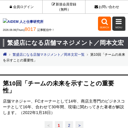
新規会員登録
会員ログイン
お問い合わせ
（無料）


8017
SEARCH
MENU
記事配信中！
2026.08.06(Thurs)
繁盛店になる店舗マネジメント／岡本文宏
繁盛店になる店舗マネジメント／岡本文宏一覧
第10回「チームの未来
を示すことの重要性」
第10回「チームの未来を示すことの重要
性」
店舗マネジャー、FCオーナーとして14年、商店主専門のビジネスコ
ーチとして16年、合わせて30年間、現場に関わってきた著者が解説
します。（2022年1月18日）
<
1
2
>