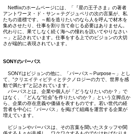
Netflixのホームページには、「『星の王子さま』の著者
アントワーヌ・ド・サン＝テグジュペリの次の言葉が、私
たちの道標です。～船を造りたいのなら人を呼んで材木を
集めさせたり、仕事を割り当て命じる必要はありません。
代わりに、果てしなく続く海への憧れを説いてやりなさい
～」と記されています。仕事をする上でのビジョンの大切
さが端的に表現されています。
SONYのパーパス
SONYはビジョンの他に、「パーパス～Purpose～」とし
て、“クリエイティビティとテクノロジーの力で、世界を感
動で満たす”と記されています。
パーパスとは、企業や個人が「どうなりたいのか？」で
はなく、「どんな“社会”を作りたいのか？」という立脚点か
ら、企業の存在意義や価値を表すものです。若い世代の経
営者を中心に「パーパス」を掲げて組織を運営する企業が
増えています。
ビジョンやパーパスは、その言葉を聞いたスタッフや関
係する人々が共感し、ワクワクするものでなければなりま