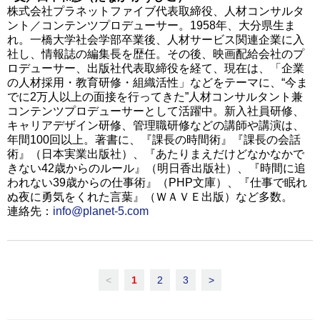
株式会社プラネットファイブ代表取締役、人材コンサルタ
ント／コンテンツプロデューサー。1958年、大分県生ま
れ。一橋大学社会学部卒業後、人材サービス関連企業に入
社し、情報誌の編集長を歴任。その後、映画配給会社のプ
ロデューサー、出版社代表取締役を経て、現在は、「企業
の人材採用・教育研修・組織活性」などをテーマに、“今ま
でに2万人以上の面接を行ってきた”人材コンサルタント兼
コンテンツプロデューサーとして活躍中。新入社員研修、
キャリアデザイン研修、管理職研修などの講師や講演は、
年間100回以上。著書に、『課長の時間術』『課長の会話
術』（日本実業出版社）、『あたりまえだけどなかなかで
きない42歳からのルール』（明日香出版社）、『時間に追
われない39歳からの仕事術』（PHP文庫）、『仕事で眠れ
ぬ夜に勇気をくれた言葉』（ＷＡＶＥ出版）など多数。
連絡先：
info@planet-5.com
<
1
2
3
>