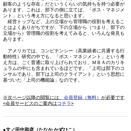
顧客のような存在」だというくらいの気持ちを持つ必要が
あります。これは、部下の側に立てば、「ボス・マネジメ
ント」という考え方になると思います。
経営トップなど、上の立場から管理職の役割を考えるこ
とはよくありがちですが、下の立場から（つまり、部下の
立場から）管理職の役割を考えてみると、いろんな発見も
あります。
アメリカでは、コンピテンシー（高業績者に共通する行
動特性）研究の中でも、「ボス・マネジメント」という考
え方は、ごく普通に取り上げられており、ＭＢＡのカリキ
ュラムの中にも含まれているほどです。「上司は部下のコ
ンサルであり、部下は上司のクライアント」という思想に
基づいた「上司の機能論」なのです。
※次ページ以降の閲覧には、
会員登録（無料）
が必要です
<会員サービスのご案内は
コチラ
>
●文／田中和彦（たなか かずひこ）