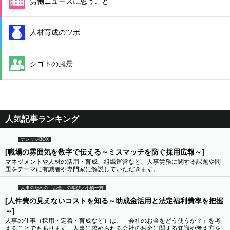
労働ニュースに思うこと
人材育成のツボ
シゴトの風景
人気記事ランキング
ナレッジBOX
[職場の雰囲気を数字で伝える～ミスマッチを防ぐ採用広報～]
マネジメントや人材の活用・育成、組織運営など、人事労務に関する課題や問
題をテーマに有識者や専門家に解説していただきます。
人事のための「お金」の学び／小橋一輝
[人件費の見えないコストを知る～助成金活用と法定福利費率を把握
～]
人事の仕事（採用・定着・育成など）は、「会社のお金をどう使うか？」を考
えることでもあります。人事に求められる会社のお金に関する知識や考え方を