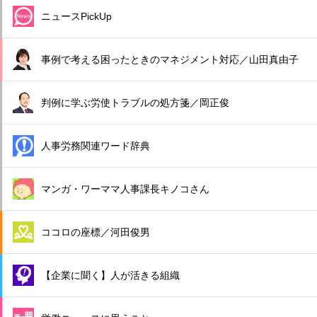
ニュースPickUp
事例で考える困ったときのマネジメント対応／山田真由子
判例に学ぶ労使トラブルの処方箋／岡正俊
人事労務関連ワード辞典
マンガ・ワーママ人事課長キノコさん
ココロの座標／河田俊男
【企業に聞く】人が活きる組織