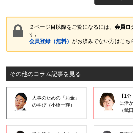
２ページ目以降をご覧になるには、
会員ロ
す。
会員登録（無料）
がお済みでない方はこち
その他のコラム記事を見る
【1分
人事のための「お金」
に活
の学び（小橋一輝）
（武