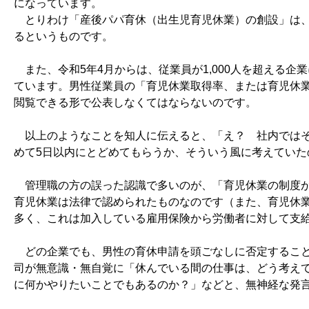
になっています。
とりわけ「産後パパ育休（出生児育児休業）の創設」は、
るというものです。
また、令和5年4月からは、従業員が1,000人を超える
ています。男性従業員の「育児休業取得率、または育児休
閲覧できる形で公表しなくてはならないのです。
以上のようなことを知人に伝えると、「え？ 社内ではそ
めて5日以内にとどめてもらうか、そういう風に考えていた
管理職の方の誤った認識で多いのが、「育児休業の制度が
育児休業は法律で認められたものなのです（また、育児休
多く、これは加入している雇用保険から労働者に対して支
どの企業でも、男性の育休申請を頭ごなしに否定すること
司が無意識・無自覚に「休んでいる間の仕事は、どう考え
に何かやりたいことでもあるのか？」などと、無神経な発