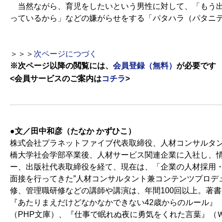
当然ながら、育児をしたいという男性に対して、「もう出
っているから」などの嫌がらせをする「パタハラ（パタニ
＞＞＞
次ページにつづく
※次ページ以降の閲覧には、
会員登録（無料）
が必要です
<会員サービスのご案内は
コチラ
>
●文／田中和彦（たなか かずひこ）
株式会社プラネットファイブ代表取締役、人材コンサルタン
橋大学社会学部卒業後、人材サービス関連企業に入社し、
ー、出版社代表取締役を経て、現在は、「企業の人材採用・
面接を行ってきた”人材コンサルタント兼コンテンツプロデ
修、管理職研修などの講師や講演は、年間100回以上。著
『あたりまえだけどなかなかできない42歳からのルール』
（PHP文庫）、『仕事で眠れぬ夜に勇気をくれた言葉』（