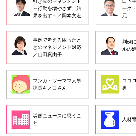
引き算のマネジメント
口下
～行動を増やさず、結
ーク
果を出す～／岡本文宏
元
事例で考える困ったと
判例
きのマネジメント対応
ルの
／山田真由子
マンガ・ワーママ人事
ココ
課長キノコさん
男
労働ニュースに思うこ
人材
と