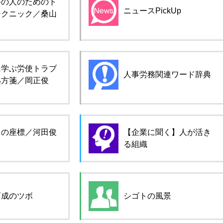
手の人のためのト
ニュースPickUp
テクニック／桑山
に学ぶ労使トラブ
人事労務関連ワード辞典
処方箋／岡正俊
ロの座標／河田俊
【企業に聞く】人が活き
る組織
育成のツボ
シゴトの風景