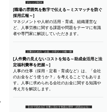
ナレッジBOX
[職場の雰囲気を数字で伝える～ミスマッチを防ぐ
採用広報～]
マネジメントや人材の活用・育成、組織運営な
ど、人事労務に関する課題や問題をテーマに有識
者や専門家に解説していただきます。
人事のための「お金」の学び／小橋一輝
[人件費の見えないコストを知る～助成金活用と法
定福利費率を把握～]
人事の仕事（採用・定着・育成など）は、「会社
のお金をどう使うか？」を考えることでもありま
す。人事に求められる会社のお金に関する知識や
考え方を解説します。
る
う
【1分で読める】仕事に活かす色彩心理学（武田みはる）