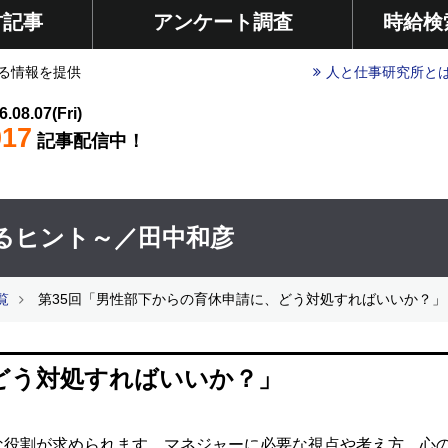
材記事
アンケート調査
時給検
る情報を提供
人と仕事研究所と
6.08.07(Fri)
017
記事配信中！
るヒント～／田中和彦
覧
第35回「男性部下からの育休申請に、どう対処すればいいか？」
どう対処すればいいか？」
な役割が求められます。マネジャーに必要な視点や考え方、心