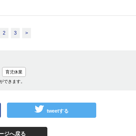
2
3
>
育児休業
ができます。
tweetする
ージへ戻る