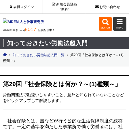
新規会員登録
会員ログイン
お問い合わせ
（無料）


8017
SEARCH
MENU
記事配信中！
2026.08.06(Thurs)
知っておきたい労働法超入門
知っておきたい労働法超入門一覧
第29回「社会保険とは何か？～(1)
種類～」
第29回「社会保険とは何か？～(1)種類～」
労働関連法で勘違いしやすいこと、意外と知られていないことなど
をピックアップして解説します。
社会保険とは、国などが行う公的な生活保障制度の総称
です。一定の基準を満たした事業所で働く労働者には、社