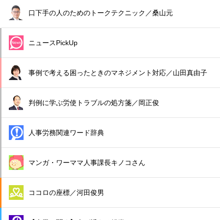
口下手の人のためのトークテクニック／桑山元
ニュースPickUp
事例で考える困ったときのマネジメント対応／山田真由子
判例に学ぶ労使トラブルの処方箋／岡正俊
人事労務関連ワード辞典
マンガ・ワーママ人事課長キノコさん
ココロの座標／河田俊男