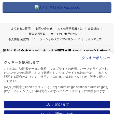
よくあるご質問
お問い合わせ
人と仕事研究所とは
会員規約
新規会員登録
サイトのご利用について
個人情報保護方針
ソーシャルメディアポリシー
サイトマップ
運営：株式会社アイデム キャリア開発支援チーム／データリサーチ
チーム
クッキーポリシー
クッキーを使用します
〒160-0022 東京都新宿区新宿1-4-10
これらは、訪問者データの分析、ウェブサイトの改善、パーソナライズされ
アイデム本社ビル TEL:03-5269-6020
たコンテンツの表示、および素晴らしいウェブサイト体験のためにこれらを
〒550-0005 大阪府大阪市西区西本町1-13-43
配置する場合があります。使用するCookieの詳細については、設定を開いて
アイデム西本町ビル7F TEL:06-7662-2800
ください。
あなたの同意とcookieポリシーは、apj.aidem.co.jp/, seminar.aidem.co.jp/ を
含む「アイデム 人と仕事研究所」のすべてのウェブサイトに適用されます。
はい、続けます
Copyright AIDEM Inc. All rights reserved.