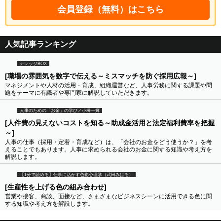
会員登録（無料）はこちら
人気記事ランキング
ナレッジBOX
[職場の雰囲気を数字で伝える～ミスマッチを防ぐ採用広報～]
マネジメントや人材の活用・育成、組織運営など、人事労務に関する課題や問
題をテーマに有識者や専門家に解説していただきます。
人事のための「お金」の学び／小橋一輝
[人件費の見えないコストを知る～助成金活用と法定福利費率を把握
～]
人事の仕事（採用・定着・育成など）は、「会社のお金をどう使うか？」を考
えることでもあります。人事に求められる会社のお金に関する知識や考え方を
解説します。
【1分で読める】仕事に活かす色彩心理学（武田みはる）
[生産性を上げる色の組み合わせ]
営業や接客、商談、面接など、さまざまなビジネスシーンに活用できる色に関
する知識や考え方を解説します。