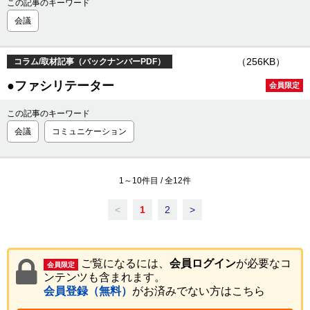
この記事のキーワード
会議
（256KB）
コラム/取材記事（バックナンバーPDF）
●ファシリテーター
会員限定
この記事のキーワード
会議
コミュニケーション
1
～
10
件目 / 全
12
件
<
1
2
>
ご覧になるには、
会員ログイン
が必要なコ
会員限定
ンテンツも含まれます。
会員登録（無料）
がお済みでない方はこちら