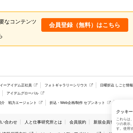
要なコンテンツ
会員登録（無料）はこちら
ら
イーアイデム正社員
フォトギャラリーシリウス
日曜折込 しごと情
アイデムグローバル
紹介 戦力エージェント
折込・Web企画/制作 セブンネット
愛媛県の
クッキー
これらは
問い合わせ
人と仕事研究所とは
会員規約
新規会員登録
サ
ツの表示
す。使用す