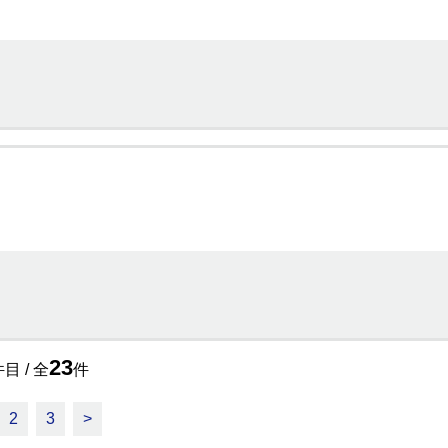
23
目 / 全
件
2
3
>