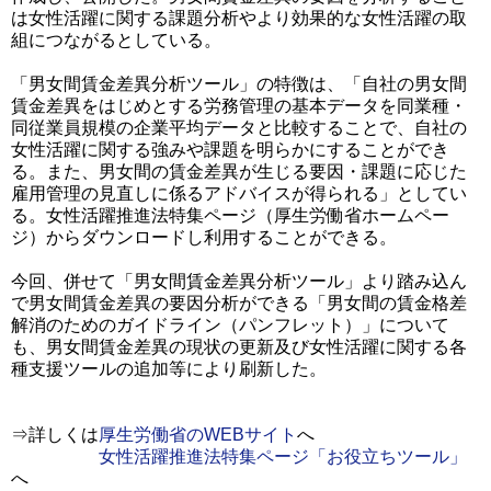
は女性活躍に関する課題分析やより効果的な女性活躍の取
組につながるとしている。
「男女間賃金差異分析ツール」の特徴は、「自社の男女間
賃金差異をはじめとする労務管理の基本データを同業種・
同従業員規模の企業平均データと比較することで、自社の
女性活躍に関する強みや課題を明らかにすることができ
る。また、男女間の賃金差異が生じる要因・課題に応じた
雇用管理の見直しに係るアドバイスが得られる」としてい
る。女性活躍推進法特集ページ（厚生労働省ホームペー
ジ）からダウンロードし利用することができる。
今回、併せて「男女間賃金差異分析ツール」より踏み込ん
で男女間賃金差異の要因分析ができる「男女間の賃金格差
解消のためのガイドライン（パンフレット）」について
も、男女間賃金差異の現状の更新及び女性活躍に関する各
種支援ツールの追加等により刷新した。
⇒詳しくは
厚生労働省のWEBサイト
へ
女性活躍推進法特集ページ「お役立ちツール」
へ