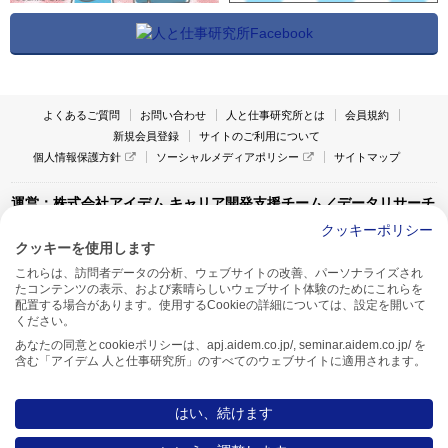
よくあるご質問
お問い合わせ
人と仕事研究所とは
会員規約
新規会員登録
サイトのご利用について
個人情報保護方針
ソーシャルメディアポリシー
サイトマップ
運営：株式会社アイデム キャリア開発支援チーム／データリサーチ
チーム
クッキーポリシー
クッキーを使用します
〒160-0022 東京都新宿区新宿1-4-10
これらは、訪問者データの分析、ウェブサイトの改善、パーソナライズされ
アイデム本社ビル TEL:03-5269-6020
たコンテンツの表示、および素晴らしいウェブサイト体験のためにこれらを
〒550-0005 大阪府大阪市西区西本町1-13-43
配置する場合があります。使用するCookieの詳細については、設定を開いて
アイデム西本町ビル7F TEL:06-7662-2800
ください。
あなたの同意とcookieポリシーは、apj.aidem.co.jp/, seminar.aidem.co.jp/ を
含む「アイデム 人と仕事研究所」のすべてのウェブサイトに適用されます。
はい、続けます
Copyright AIDEM Inc. All rights reserved.