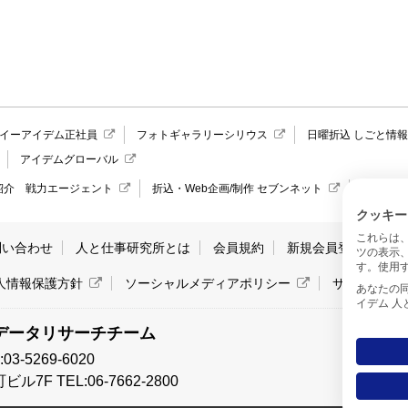
イーアイデム正社員
フォトギャラリーシリウス
日曜折込 しごと情
アイデムグローバル
紹介 戦力エージェント
折込・Web企画/制作 セブンネット
愛媛県の
クッキー
これらは
問い合わせ
人と仕事研究所とは
会員規約
新規会員登録
サ
ツの表示
す。使用す
人情報保護方針
ソーシャルメディアポリシー
サイトマッ
あなたの同意と
イデム 
データリサーチチーム
-5269-6020
7F TEL:06-7662-2800