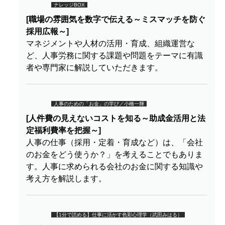
ナレッジBOX
[職場の雰囲気を数字で伝える～ミスマッチを防ぐ
採用広報～]
マネジメントや人材の活用・育成、組織運営な
ど、人事労務に関する課題や問題をテーマに有識
者や専門家に解説していただきます。
人事のための「お金」の学び／小橋一輝
[人件費の見えないコストを知る～助成金活用と法
定福利費率を把握～]
人事の仕事（採用・定着・育成など）は、「会社
のお金をどう使うか？」を考えることでもありま
す。人事に求められる会社のお金に関する知識や
考え方を解説します。
【1分で読める】仕事に活かす色彩心理学（武田みはる）