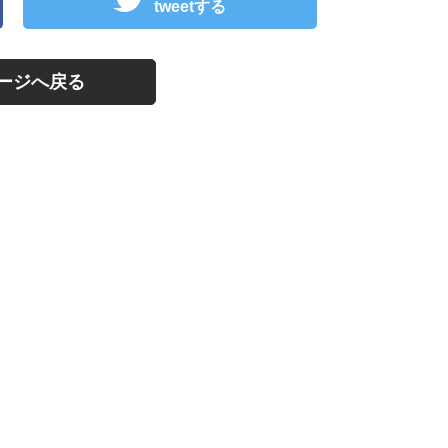
tweetする
ージへ戻る