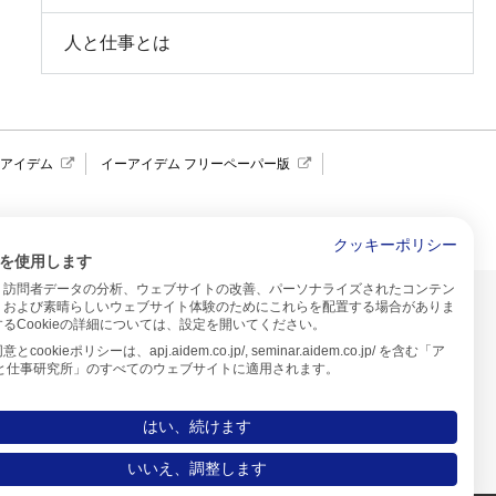
人と仕事とは
報アイデム
イーアイデム フリーペーパー版
求人広告 アイデム四国
クッキーポリシー
を使用します
、訪問者データの分析、ウェブサイトの改善、パーソナライズされたコンテン
イトのご利用について
、および素晴らしいウェブサイト体験のためにこれらを配置する場合がありま
るCookieの詳細については、設定を開いてください。
プ
cookieポリシーは、apj.aidem.co.jp/, seminar.aidem.co.jp/ を含む「ア
人と仕事研究所」のすべてのウェブサイトに適用されます。
はい、続けます
いいえ、調整します