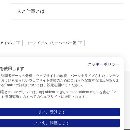
人と仕事とは
報アイデム
イーアイデム フリーペーパー版
求人広告 アイデム四国
クッキーポリシー
を使用します
、訪問者データの分析、ウェブサイトの改善、パーソナライズされたコンテン
イトのご利用について
、および素晴らしいウェブサイト体験のためにこれらを配置する場合がありま
るCookieの詳細については、設定を開いてください。
プ
cookieポリシーは、apj.aidem.co.jp/, seminar.aidem.co.jp/ を含む「ア
人と仕事研究所」のすべてのウェブサイトに適用されます。
はい、続けます
いいえ、調整します