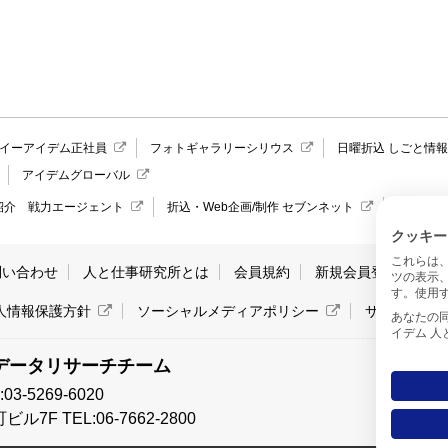
イーアイデム正社員
フォトギャラリーシリウス
日曜折込 しごと情
アイデムグローバル
紹介 戦力エージェント
折込・Web企画/制作 セブンネット
愛媛県の
クッキー
これらは
問い合わせ
人と仕事研究所とは
会員規約
新規会員登録
サ
ツの表示
す。使用す
人情報保護方針
ソーシャルメディアポリシー
サイトマッ
あなたの同意と
イデム 
データリサーチチーム
-5269-6020
7F TEL:06-7662-2800