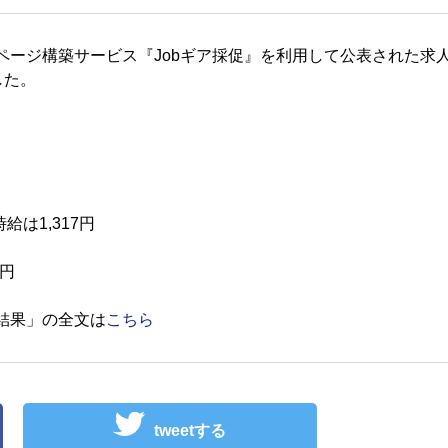
ムページ構築サービス『Jobギア採促』を利用して公表された求
した。
は1,317円
2円
計結果」の全文は
こちら
tweetする