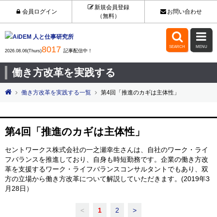
新規会員登録
会員ログイン
お問い合わせ
（無料）


8017
SEARCH
MENU
記事配信中！
2026.08.06(Thurs)
働き方改革を実践する
働き方改革を実践する一覧
第4回「推進のカギは主体性」
第4回「推進のカギは主体性」
セントワークス株式会社の一之瀬幸生さんは、自社のワーク・ライ
フバランスを推進しており、自身も時短勤務です。企業の働き方改
革を支援するワーク・ライフバランスコンサルタントでもあり、双
方の立場から働き方改革について解説していただきます。(2019年3
月28日）
<
1
2
>