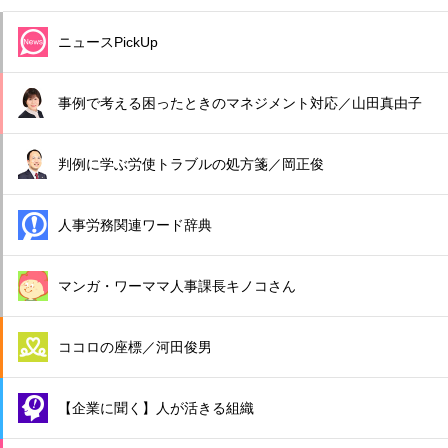
ニュースPickUp
事例で考える困ったときのマネジメント対応／山田真由子
判例に学ぶ労使トラブルの処方箋／岡正俊
人事労務関連ワード辞典
マンガ・ワーママ人事課長キノコさん
ココロの座標／河田俊男
【企業に聞く】人が活きる組織