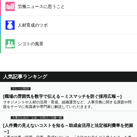
労働ニュースに思うこと
人材育成のツボ
シゴトの風景
人気記事ランキング
ナレッジBOX
[職場の雰囲気を数字で伝える～ミスマッチを防ぐ採用広報～]
マネジメントや人材の活用・育成、組織運営など、人事労務に関する課題や問
題をテーマに有識者や専門家に解説していただきます。
人事のための「お金」の学び／小橋一輝
[人件費の見えないコストを知る～助成金活用と法定福利費率を把握
～]