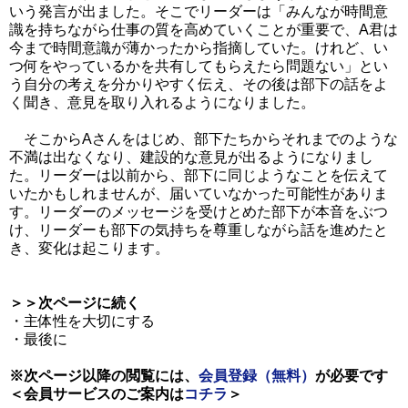
いう発言が出ました。そこでリーダーは「みんなが時間意
識を持ちながら仕事の質を高めていくことが重要で、A君は
今まで時間意識が薄かったから指摘していた。けれど、い
つ何をやっているかを共有してもらえたら問題ない」とい
う自分の考えを分かりやすく伝え、その後は部下の話をよ
く聞き、意見を取り入れるようになりました。
そこからAさんをはじめ、部下たちからそれまでのような
不満は出なくなり、建設的な意見が出るようになりまし
た。リーダーは以前から、部下に同じようなことを伝えて
いたかもしれませんが、届いていなかった可能性がありま
す。リーダーのメッセージを受けとめた部下が本音をぶつ
け、リーダーも部下の気持ちを尊重しながら話を進めたと
き、変化は起こります。
＞＞次ページに続く
・主体性を大切にする
・最後に
※次ページ以降の閲覧には、
会員登録（無料）
が必要です
＜会員サービスのご案内は
コチラ
＞