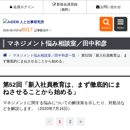
新規会員登録
会員ログイン
お問い合わせ
（無料）


8017
SEARCH
MENU
記事配信中！
2026.08.07(Fri)
マネジメント悩み相談室／田中和彦
マネジメント悩み相談室／田中和彦一覧
第52回「新入社員教育は、ま
ず徹底的にまねさせることから始める」
第52回「新入社員教育は、まず徹底的にま
ねさせることから始める」
マネジメントに関する悩みについての解決策を示したり、対処法な
どを解説します。（2020年7月16日）
<
1
2
>