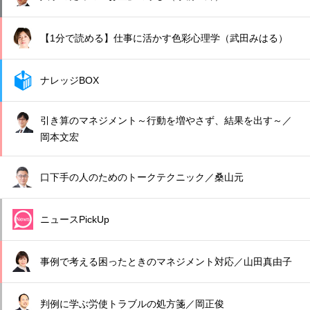
【1分で読める】仕事に活かす色彩心理学（武田みはる）
ナレッジBOX
引き算のマネジメント～行動を増やさず、結果を出す～／
岡本文宏
口下手の人のためのトークテクニック／桑山元
ニュースPickUp
事例で考える困ったときのマネジメント対応／山田真由子
判例に学ぶ労使トラブルの処方箋／岡正俊