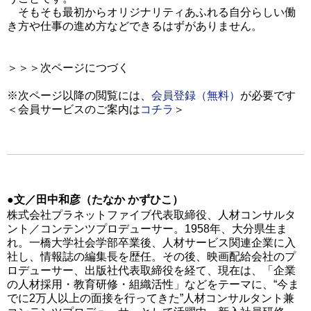
そもそも最初からオリジナリティあふれる自分らしい働
き方や仕事の進め方などできるはずがありません。
＞＞＞次ページにつづく
※次ページ以降の閲覧には、
会員登録（無料）
が必要です
＜会員サービスのご案内は
コチラ
＞
●文／田中和彦（たなか かずひこ）
株式会社プラネットファイブ代表取締役、人材コンサルタ
ント／コンテンツプロデューサー。1958年、大分県生ま
れ。一橋大学社会学部卒業後、人材サービス関連企業に入
社し、情報誌の編集長を歴任。その後、映画配給会社のプ
ロデューサー、出版社代表取締役を経て、現在は、「企業
の人材採用・教育研修・組織活性」などをテーマに、“今ま
でに2万人以上の面接を行ってきた”人材コンサルタント兼