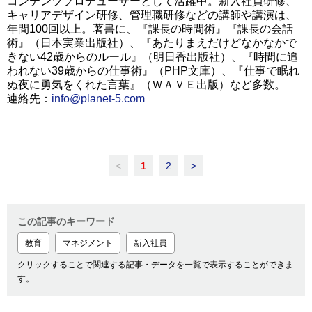
コンテンツプロデューサーとして活躍中。新入社員研修、
キャリアデザイン研修、管理職研修などの講師や講演は、
年間100回以上。著書に、『課長の時間術』『課長の会話
術』（日本実業出版社）、『あたりまえだけどなかなかで
きない42歳からのルール』（明日香出版社）、『時間に追
われない39歳からの仕事術』（PHP文庫）、『仕事で眠れ
ぬ夜に勇気をくれた言葉』（ＷＡＶＥ出版）など多数。
連絡先：
info@planet-5.com
<
1
2
>
この記事のキーワード
教育
マネジメント
新入社員
クリックすることで関連する記事・データを一覧で表示することができま
す。