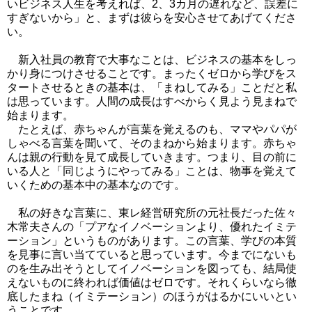
いビジネス人生を考えれば、2、3カ月の遅れなど、誤差に
すぎないから」と、まずは彼らを安心させてあげてくださ
い。
新入社員の教育で大事なことは、ビジネスの基本をしっ
かり身につけさせることです。まったくゼロから学びをス
タートさせるときの基本は、「まねしてみる」ことだと私
は思っています。人間の成長はすべからく見よう見まねで
始まります。
たとえば、赤ちゃんが言葉を覚えるのも、ママやパパが
しゃべる言葉を聞いて、そのまねから始まります。赤ちゃ
んは親の行動を見て成長していきます。つまり、目の前に
いる人と「同じようにやってみる」ことは、物事を覚えて
いくための基本中の基本なのです。
私の好きな言葉に、東レ経営研究所の元社長だった佐々
木常夫さんの「プアなイノベーションより、優れたイミテ
ーション」というものがあります。この言葉、学びの本質
を見事に言い当てていると思っています。
今までにないも
のを生み出そうとしてイノベーションを図っても、結局使
えないものに終われば価値はゼロです。それくらいなら徹
底したまね（イミテーション）のほうがはるかにいいとい
うことです。