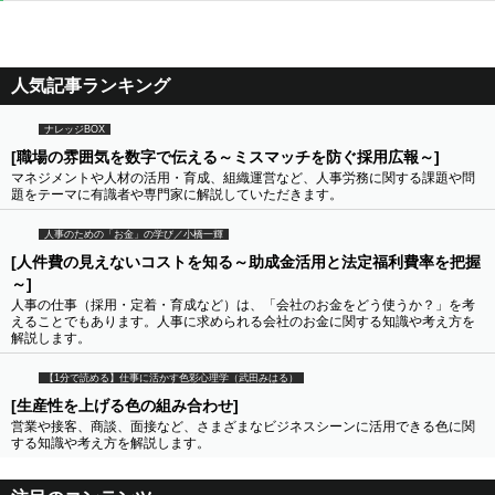
人気記事ランキング
ナレッジBOX
[職場の雰囲気を数字で伝える～ミスマッチを防ぐ採用広報～]
マネジメントや人材の活用・育成、組織運営など、人事労務に関する課題や問
題をテーマに有識者や専門家に解説していただきます。
人事のための「お金」の学び／小橋一輝
[人件費の見えないコストを知る～助成金活用と法定福利費率を把握
～]
人事の仕事（採用・定着・育成など）は、「会社のお金をどう使うか？」を考
えることでもあります。人事に求められる会社のお金に関する知識や考え方を
解説します。
【1分で読める】仕事に活かす色彩心理学（武田みはる）
[生産性を上げる色の組み合わせ]
営業や接客、商談、面接など、さまざまなビジネスシーンに活用できる色に関
する知識や考え方を解説します。