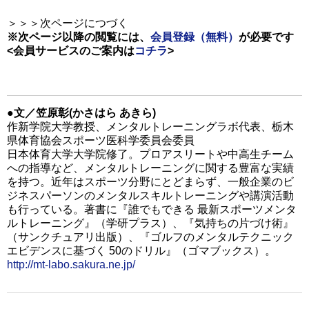
＞＞＞次ページにつづく
※次ページ以降の閲覧には、
会員登録（無料）
が必要です
<会員サービスのご案内は
コチラ
>
●文／笠原彰(かさはら あきら)
作新学院大学教授、メンタルトレーニングラボ代表、栃木
県体育協会スポーツ医科学委員会委員
日本体育大学大学院修了。プロアスリートや中高生チーム
への指導など、メンタルトレーニングに関する豊富な実績
を持つ。近年はスポーツ分野にとどまらず、一般企業のビ
ジネスパーソンのメンタルスキルトレーニングや講演活動
も行っている。著書に『誰でもできる 最新スポーツメンタ
ルトレーニング』（学研プラス）、『気持ちの片づけ術』
（サンクチュアリ出版）、『ゴルフのメンタルテクニック
エビデンスに基づく 50のドリル』（ゴマブックス）。
http://mt-labo.sakura.ne.jp/