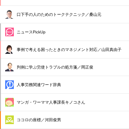
口下手の人のためのトークテクニック／桑山元
ニュースPickUp
事例で考える困ったときのマネジメント対応／山田真由子
判例に学ぶ労使トラブルの処方箋／岡正俊
人事労務関連ワード辞典
マンガ・ワーママ人事課長キノコさん
ココロの座標／河田俊男