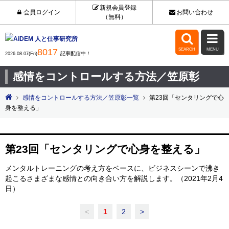
新規会員登録
会員ログイン
お問い合わせ
（無料）


8017
SEARCH
MENU
記事配信中！
2026.08.07(Fri)
感情をコントロールする方法／笠原彰
感情をコントロールする方法／笠原彰一覧
第23回「センタリングで心
身を整える」
第23回「センタリングで心身を整える」
メンタルトレーニングの考え方をベースに、ビジネスシーンで沸き
起こるさまざまな感情との向き合い方を解説します。（2021年2月4
日）
<
1
2
>