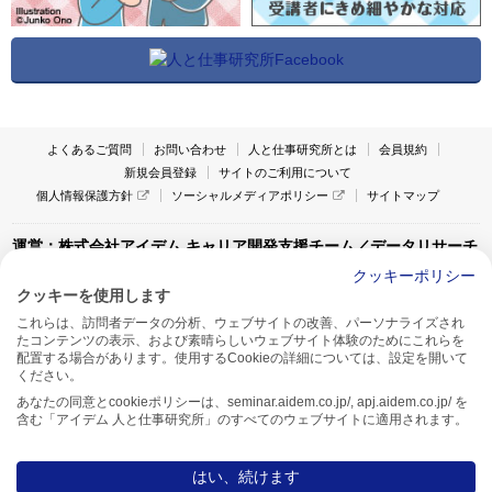
よくあるご質問
お問い合わせ
人と仕事研究所とは
会員規約
新規会員登録
サイトのご利用について
個人情報保護方針
ソーシャルメディアポリシー
サイトマップ
運営：株式会社アイデム キャリア開発支援チーム／データリサーチ
チーム
クッキーポリシー
クッキーを使用します
〒160-0022 東京都新宿区新宿1-4-10
これらは、訪問者データの分析、ウェブサイトの改善、パーソナライズされ
アイデム本社ビル TEL:03-5269-6020
たコンテンツの表示、および素晴らしいウェブサイト体験のためにこれらを
〒550-0005 大阪府大阪市西区西本町1-13-43
配置する場合があります。使用するCookieの詳細については、設定を開いて
アイデム西本町ビル7F TEL:06-7662-2800
ください。
あなたの同意とcookieポリシーは、seminar.aidem.co.jp/, apj.aidem.co.jp/ を
含む「アイデム 人と仕事研究所」のすべてのウェブサイトに適用されます。
はい、続けます