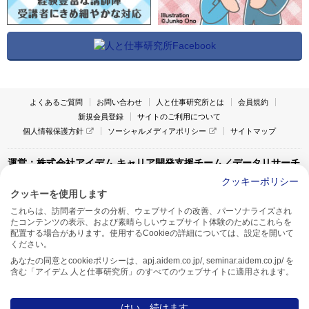
よくあるご質問
お問い合わせ
人と仕事研究所とは
会員規約
新規会員登録
サイトのご利用について
個人情報保護方針
ソーシャルメディアポリシー
サイトマップ
運営：株式会社アイデム キャリア開発支援チーム／データリサーチ
チーム
クッキーポリシー
クッキーを使用します
〒160-0022 東京都新宿区新宿1-4-10
これらは、訪問者データの分析、ウェブサイトの改善、パーソナライズされ
アイデム本社ビル TEL:03-5269-6020
たコンテンツの表示、および素晴らしいウェブサイト体験のためにこれらを
〒550-0005 大阪府大阪市西区西本町1-13-43
配置する場合があります。使用するCookieの詳細については、設定を開いて
アイデム西本町ビル7F TEL:06-7662-2800
ください。
あなたの同意とcookieポリシーは、apj.aidem.co.jp/, seminar.aidem.co.jp/ を
含む「アイデム 人と仕事研究所」のすべてのウェブサイトに適用されます。
はい、続けます