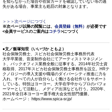
を知らなかった場合や在留カードを確認していない等の過
失がある場合、事業主も処罰の対象となります。
＞＞＞次ページにつづく
※次ページ以降の閲覧には、
会員登録（無料）
が必要です
<会員サービスのご案内は
コチラ
>
につづく
●文／飯塚知世（いいづか ともよ）
社会保険労務士、スピカ社会保険労務士事務所代表
大学卒業後、音楽制作会社にてアーティストマネジメン
ト、バックオフィス業務全般に従事する。2014年社労士資
格取得、2017年スピカ社会保険労務士事務所を設立。HRテ
クノロジーの導入支援や職場のダイバーシティ推進に力を
入れ、すべての人が自分らしく働ける会社作りをサポート
している。特技はヨーヨー。大学在学中からプロのパフォ
ーマーとして活動し、メディア出演なども行う。2020年、
2021年全日本ヨーヨー選手権大会女性部門優勝。
ホームページ： https://www.spica-sr.jp/