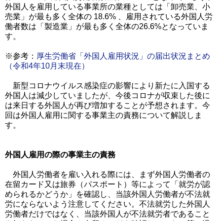
外国人を雇用している事業所の業種としては「卸売業、小
売業」が最も多く全体の 18.6% 、雇用されている外国人労
働者数は「製造業」が最も多く全体の26.6%となっていま
す。
※参考：
厚生労働省「外国人雇用状況」の届出状況まとめ
（令和4年10月末現在）
新型コロナウイルス感染症の影響により新たに入国する
外国人は減少していましたが、今後コロナが収束した後に
は来日する外国人が再び増加することが予想されます。今
回は外国人雇用に関する事業主の責務について解説しま
す。
外国人雇用の際の事業主の責務
外国人労働者を雇い入れる際には、まず外国人労働者の
在留カード又は旅券（パスポート）等によって「就労が認
められるかどうか」を確認し、当該外国人労働者が不法就
労にならないよう注意してください。不法就労した外国人
労働者だけではなく、当該外国人が不法就労者であること