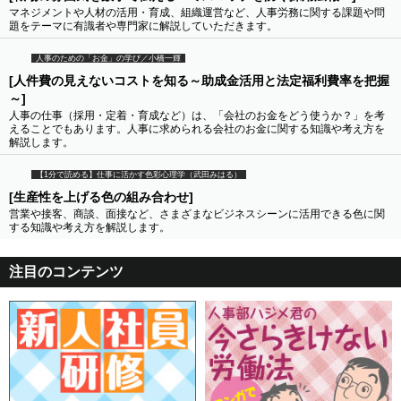
マネジメントや人材の活用・育成、組織運営など、人事労務に関する課題や問
題をテーマに有識者や専門家に解説していただきます。
人事のための「お金」の学び／小橋一輝
[人件費の見えないコストを知る～助成金活用と法定福利費率を把握
～]
人事の仕事（採用・定着・育成など）は、「会社のお金をどう使うか？」を考
えることでもあります。人事に求められる会社のお金に関する知識や考え方を
解説します。
【1分で読める】仕事に活かす色彩心理学（武田みはる）
[生産性を上げる色の組み合わせ]
営業や接客、商談、面接など、さまざまなビジネスシーンに活用できる色に関
する知識や考え方を解説します。
注目のコンテンツ