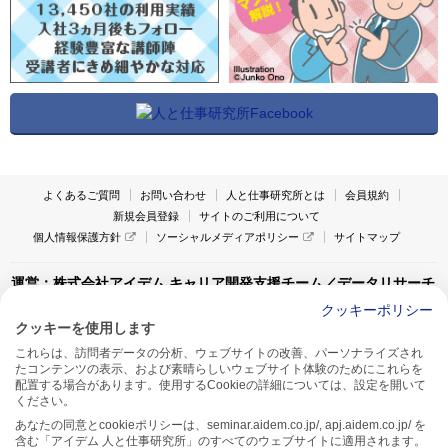
よくあるご質問
お問い合わせ
人と仕事研究所とは
会員規約
新規会員登録
サイトのご利用について
個人情報保護方針
ソーシャルメディアポリシー
サイトマップ
運営：株式会社アイデム キャリア開発支援チーム／データリサーチ
チーム
クッキーポリシー
クッキーを使用します
〒160-0022 東京都新宿区新宿1-4-10
これらは、訪問者データの分析、ウェブサイトの改善、パーソナライズされ
アイデム本社ビル TEL:03-5269-6020
たコンテンツの表示、および素晴らしいウェブサイト体験のためにこれらを
〒550-0005 大阪府大阪市西区西本町1-13-43
配置する場合があります。使用するCookieの詳細については、設定を開いて
アイデム西本町ビル7F TEL:06-7662-2800
ください。
あなたの同意とcookieポリシーは、seminar.aidem.co.jp/, apj.aidem.co.jp/ を
含む「アイデム 人と仕事研究所」のすべてのウェブサイトに適用されます。