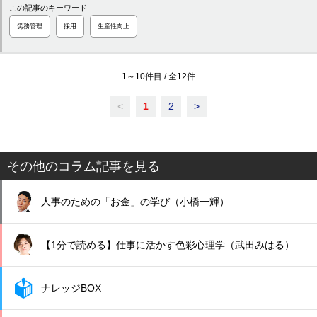
この記事のキーワード
労務管理
採用
生産性向上
1
～
10
件目 / 全
12
件
<
1
2
>
その他のコラム記事を見る
人事のための「お金」の学び（小橋一輝）
【1分で読める】仕事に活かす色彩心理学（武田みはる）
ナレッジBOX