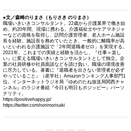
●文／森崎のりまさ（もりさき のりまさ）
職場いきいきコンサルタント。22歳から介護業界で働き始
め、約20年間、現場に携わる。介護福祉士やケアマネジャ
ーなどの資格を取得し、訪問介護管理者、老人ホーム施設
長を経験。施設長を務めていたとき、一般的に離職率が高
いといわれる介護施設で「2年間退職者ゼロ」を実現する。
2021年、これまでの実績と経験を活かし、『仕事＝楽し
い』に変える職場いきいきコンサルタントとして独立。企
業の社員研修や社員面談などを請け負い、職場の環境改善
に尽力している。著書に『退職者を出さない管理者が必ず
やっていること』（産学社）Amazonランキング人事部門1
位。インターネットラジオ局『ゆめのたね放送局関西チャ
ンネル』のラジオ番組『今日も明日もポジッピー』パーソ
ナリティ。
https://positivehappy.jp/
https://twitter.com/norimorisaki