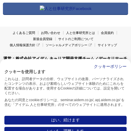
よくあるご質問
お問い合わせ
人と仕事研究所とは
会員規約
新規会員登録
サイトのご利用について
個人情報保護方針
ソーシャルメディアポリシー
サイトマップ
運営：株式会社アイデム キャリア開発支援チーム／データリサーチ
チーム
クッキーポリシー
クッキーを使用します
〒160-0022 東京都新宿区新宿1-4-10
これらは、訪問者データの分析、ウェブサイトの改善、パーソナライズされ
アイデム本社ビル TEL:03-5269-6020
たコンテンツの表示、および素晴らしいウェブサイト体験のためにこれらを
〒550-0005 大阪府大阪市西区西本町1-13-43
配置する場合があります。使用するCookieの詳細については、設定を開いて
アイデム西本町ビル7F TEL:06-7662-2800
ください。
あなたの同意とcookieポリシーは、seminar.aidem.co.jp/, apj.aidem.co.jp/ を
含む「アイデム 人と仕事研究所」のすべてのウェブサイトに適用されます。
はい、続けます
Copyright AIDEM Inc. All rights reserved.