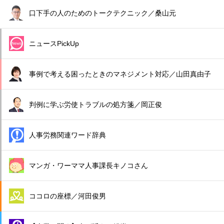
口下手の人のためのトークテクニック／桑山元
ニュースPickUp
事例で考える困ったときのマネジメント対応／山田真由子
判例に学ぶ労使トラブルの処方箋／岡正俊
人事労務関連ワード辞典
マンガ・ワーママ人事課長キノコさん
ココロの座標／河田俊男