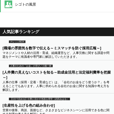
シゴトの風景
人気記事ランキング
ナレッジBOX
[職場の雰囲気を数字で伝える～ミスマッチを防ぐ採用広報～]
マネジメントや人材の活用・育成、組織運営など、人事労務に関する課題や問
題をテーマに有識者や専門家に解説していただきます。
人事のための「お金」の学び／小橋一輝
[人件費の見えないコストを知る～助成金活用と法定福利費率を把握
～]
人事の仕事（採用・定着・育成など）は、「会社のお金をどう使うか？」を考
えることでもあります。人事に求められる会社のお金に関する知識や考え方を
解説します。
【1分で読める】仕事に活かす色彩心理学（武田みはる）
[生産性を上げる色の組み合わせ]
営業や接客、商談、面接など、さまざまなビジネスシーンに活用できる色に関
する知識や考え方を解説します。