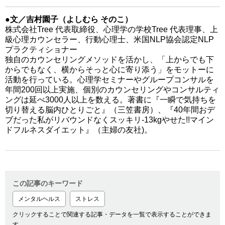
●文／吉村園子（よしむら そのこ）
株式会社Tree 代表取締役、心理学の学校Tree 代表理事、上
級心理カウンセラー、行動心理士、米国NLP協会認定NLP
プラクティショナー
独自のカウンセリングメソッドを活かし、「上からでも下
からでもなく、横からそっと心に寄り添う」をモットーに
活動を行っている。心理学セミナーやグループコンサルを
年間200回以上実施、個別のカウンセリングやコンサルティ
ングは延べ3000人以上を数える。著書に『一瞬で気持ちを
切り替える脳内ひとりごと』（三笠書房）、『40年間おデ
ブだった私がリバウンドなくスッキリ-13kgやせた!!マイン
ドフルネスダイエット』（主婦の友社)。
この記事のキーワード
メンタルヘルス
ストレス
クリックすることで関連する記事・データを一覧で表示することができま
す。