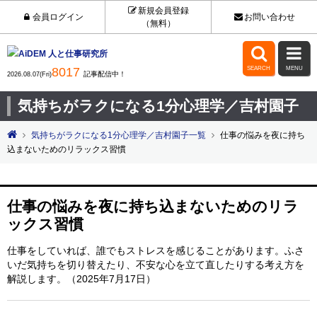
新規会員登録
会員ログイン
お問い合わせ
（無料）


8017
SEARCH
MENU
記事配信中！
2026.08.07(Fri)
気持ちがラクになる1分心理学／吉村園子
気持ちがラクになる1分心理学／吉村園子一覧
仕事の悩みを夜に持ち
込まないためのリラックス習慣
仕事の悩みを夜に持ち込まないためのリラ
ックス習慣
仕事をしていれば、誰でもストレスを感じることがあります。ふさ
いだ気持ちを切り替えたり、不安な心を立て直したりする考え方を
解説します。（2025年7月17日）