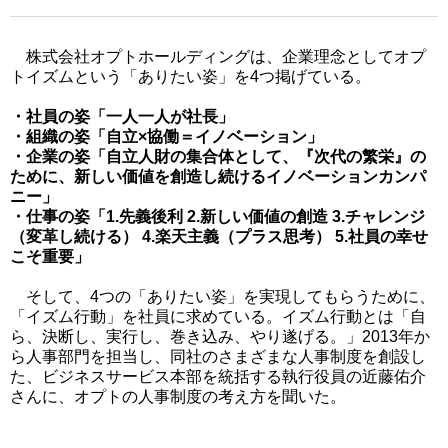
株式会社オプトホールディングは、企業理念としてオプ
トイズムという「ありたい姿」を4つ掲げている。
・社員の姿「一人一人が社長」
・組織の姿「自立×協働＝イノベーション」
・企業の姿「自立人財の集合体として、『次代の繁栄』の
ために、新しい価値を創造し続けるイノベーションカンパ
ニー」
・仕事の姿「1.先義後利 2.新しい価値の創造 3.チャレンジ
（変革し続ける） 4.楽天主義（プラス思考） 5.社員の幸せ
こそ重要」
そして、4つの「ありたい姿」を実現してもらうために、
「イズム行動」を社員に求めている。イズム行動とは「自
ら、決断し、実行し、巻き込み、やり遂げる。」2013年か
ら人事部門を担当し、同社のさまざまな人事制度を創設し
た、ビジネスサービス本部を統括する執行役員の近藤佑介
さんに、オプトの人事制度の考え方を聞いた。