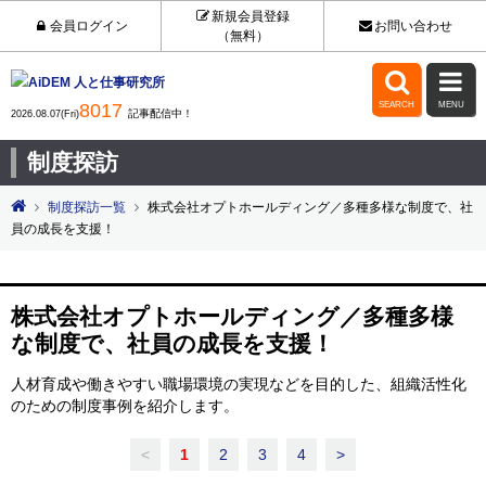
新規会員登録
会員ログイン
お問い合わせ
（無料）


8017
SEARCH
MENU
記事配信中！
2026.08.07(Fri)
制度探訪
制度探訪一覧
株式会社オプトホールディング／多種多様な制度で、社
員の成長を支援！
株式会社オプトホールディング／多種多様
な制度で、社員の成長を支援！
人材育成や働きやすい職場環境の実現などを目的した、組織活性化
のための制度事例を紹介します。
<
1
2
3
4
>