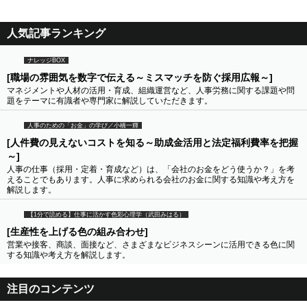
人気記事ランキング
ナレッジBOX
[職場の雰囲気を数字で伝える～ミスマッチを防ぐ採用広報～]
マネジメントや人材の活用・育成、組織運営など、人事労務に関する課題や問
題をテーマに有識者や専門家に解説していただきます。
人事のための「お金」の学び／小橋一輝
[人件費の見えないコストを知る～助成金活用と法定福利費率を把握
～]
人事の仕事（採用・定着・育成など）は、「会社のお金をどう使うか？」を考
えることでもあります。人事に求められる会社のお金に関する知識や考え方を
解説します。
【1分で読める】仕事に活かす色彩心理学（武田みはる）
[生産性を上げる色の組み合わせ]
営業や接客、商談、面接など、さまざまなビジネスシーンに活用できる色に関
する知識や考え方を解説します。
注目のコンテンツ