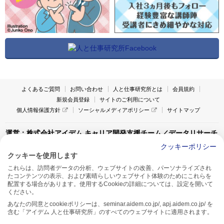
よくあるご質問
お問い合わせ
人と仕事研究所とは
会員規約
新規会員登録
サイトのご利用について
個人情報保護方針
ソーシャルメディアポリシー
サイトマップ
運営：株式会社アイデム キャリア開発支援チーム／データリサーチ
チーム
クッキーポリシー
クッキーを使用します
〒160-0022 東京都新宿区新宿1-4-10
これらは、訪問者データの分析、ウェブサイトの改善、パーソナライズされ
アイデム本社ビル TEL:03-5269-6020
たコンテンツの表示、および素晴らしいウェブサイト体験のためにこれらを
〒550-0005 大阪府大阪市西区西本町1-13-43
配置する場合があります。使用するCookieの詳細については、設定を開いて
アイデム西本町ビル7F TEL:06-7662-2800
ください。
あなたの同意とcookieポリシーは、seminar.aidem.co.jp/, apj.aidem.co.jp/ を
含む「アイデム 人と仕事研究所」のすべてのウェブサイトに適用されます。