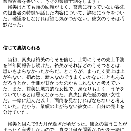
業報告書を書いて、うその業績予測をします」
裕美はとても頭の回転がよく、営業に行っていない客先
の担当者の特徴や話した内容について、詳細にうそをつい
た。確認をしなければ誰も気がつかない。彼女のうそは巧
妙だった。
信じて裏切られる
当初、真央は裕美のうそを信じ、上司にうその売上予測
を半年間報告し続けた。裕美がそれほどのうそつきとは、
思いもよらなかったからだ。
ところが、まったく売上は上
がらない。初めは、新人なのでうまくいかないこともある
だろうとか、予測が甘かったのかもしれないと考えてい
た。また、裕美は魅力的な女性で、身なりもよく、うそを
ついているとは思えなかった。真央は責任感の強い女性
だ。一緒に組んだ以上、面倒を見なければならないと考え
ていた。だから、業績の上がらない彼女に、自分の売上を
分けていた。
裕美と組んで3カ月が過ぎた頃だった。彼女の言うことが
まったく実現しないので、真央は何が問題なのかを一緒に