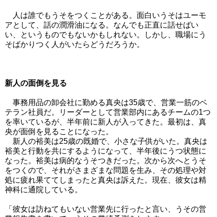
人は誰でもうそをつくことがある。面白いうそはユーモ
アとして、話の潤滑油になる。なんでも正直に話せばい
い、というものでもないかもしれない。しかし、職場にう
そばかりつく人がいたらどうだろうか。
新人の面倒を見る
事務用品の卸会社に勤める真央は35歳で、営業一筋のベ
テラン社員だ。リーダーとして営業部内にあるチームの1つ
を率いているが、半年前に新人が入ってきた。最初は、真
央が面倒を見ることになった。
新人の裕美は25歳の既婚で、小さな子供がいた。真央は
裕美と行動を共にするようになって、半年後にうつ状態に
なった。裕美は病的なうそつきだった。次から次へとうそ
をつくので、それがさまざまな問題を生み、その処理や対
処に疲れ果ててしまったと真央は訴えた。現在、彼女は精
神科に通院している。
「彼女は訪ねてもいない営業先に行ったと言い、うその営