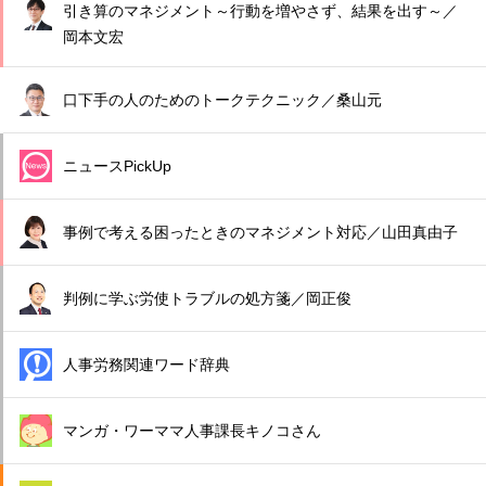
引き算のマネジメント～行動を増やさず、結果を出す～／
岡本文宏
口下手の人のためのトークテクニック／桑山元
ニュースPickUp
事例で考える困ったときのマネジメント対応／山田真由子
判例に学ぶ労使トラブルの処方箋／岡正俊
人事労務関連ワード辞典
マンガ・ワーママ人事課長キノコさん