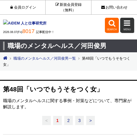
新規会員登録
会員ログイン
お問い合わせ
（無料）


8017
SEARCH
MENU
記事配信中！
2026.08.07(Fri)
職場のメンタルヘルス／河田俊男
職場のメンタルヘルス／河田俊男一覧
第48回「いつでもうそをつく
女」
第48回「いつでもうそをつく女」
職場のメンタルヘルスに関する事例・対策などについて、専門家が
解説します。
<
1
2
3
>