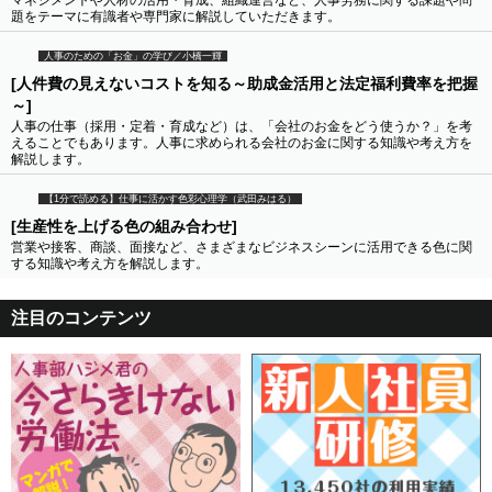
マネジメントや人材の活用・育成、組織運営など、人事労務に関する課題や問
題をテーマに有識者や専門家に解説していただきます。
人事のための「お金」の学び／小橋一輝
[人件費の見えないコストを知る～助成金活用と法定福利費率を把握
～]
人事の仕事（採用・定着・育成など）は、「会社のお金をどう使うか？」を考
えることでもあります。人事に求められる会社のお金に関する知識や考え方を
解説します。
【1分で読める】仕事に活かす色彩心理学（武田みはる）
[生産性を上げる色の組み合わせ]
営業や接客、商談、面接など、さまざまなビジネスシーンに活用できる色に関
する知識や考え方を解説します。
注目のコンテンツ