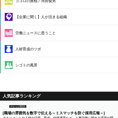
ココロの座標／河田俊男
【企業に聞く】人が活きる組織
労働ニュースに思うこと
人材育成のツボ
シゴトの風景
人気記事ランキング
ナレッジBOX
[職場の雰囲気を数字で伝える～ミスマッチを防ぐ採用広報～]