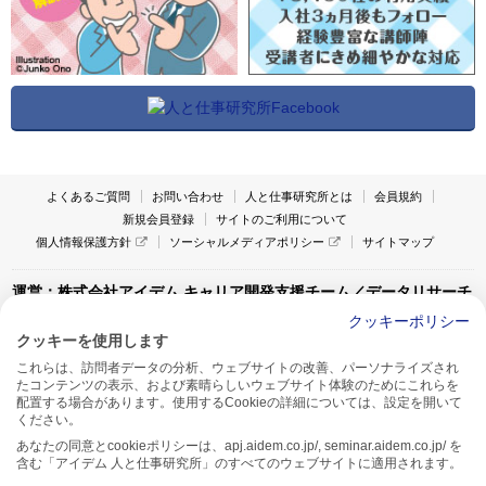
よくあるご質問
お問い合わせ
人と仕事研究所とは
会員規約
新規会員登録
サイトのご利用について
個人情報保護方針
ソーシャルメディアポリシー
サイトマップ
運営：株式会社アイデム キャリア開発支援チーム／データリサーチ
チーム
クッキーポリシー
クッキーを使用します
〒160-0022 東京都新宿区新宿1-4-10
これらは、訪問者データの分析、ウェブサイトの改善、パーソナライズされ
アイデム本社ビル TEL:03-5269-6020
たコンテンツの表示、および素晴らしいウェブサイト体験のためにこれらを
〒550-0005 大阪府大阪市西区西本町1-13-43
配置する場合があります。使用するCookieの詳細については、設定を開いて
アイデム西本町ビル7F TEL:06-7662-2800
ください。
あなたの同意とcookieポリシーは、apj.aidem.co.jp/, seminar.aidem.co.jp/ を
含む「アイデム 人と仕事研究所」のすべてのウェブサイトに適用されます。