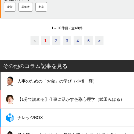
定着
若年者
新卒
1
～
10
件目 / 全
48
件
<
1
2
3
4
5
>
その他のコラム記事を見る
人事のための「お金」の学び（小橋一輝）
【1分で読める】仕事に活かす色彩心理学（武田みはる）
ナレッジBOX