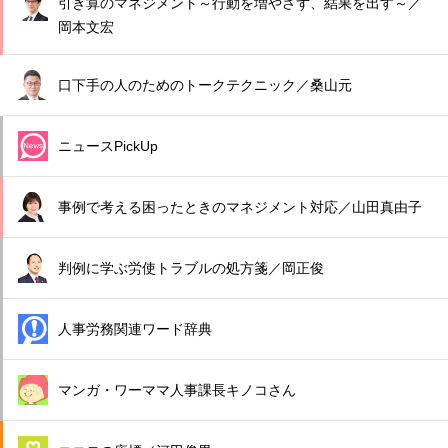
引き算のマネジメント～行動を増やさず、結果を出す～／
岡本文宏
口下手の人のためのトークテクニック／桑山元
ニュースPickUp
事例で考える困ったときのマネジメント対応／山田真由子
判例に学ぶ労使トラブルの処方箋／岡正俊
人事労務関連ワード辞典
マンガ・ワーママ人事課長キノコさん