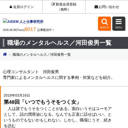
新規会員登録
会員ログイン
お問い合わせ
（無料）


8017
SEARCH
MENU
記事配信中！
2026.08.06(Thurs)
職場のメンタルヘルス／河田俊男一覧
職場のメンタルヘルス／河田俊男一覧
心理コンサルタント 河田俊男
専門家によるメンタルヘルスに関する事例・対策などを紹介。
2016年03月16日
第48回「いつでもうそをつく女」
人は誰でもうそをつくことがある。面白いうそはユーモア
として、話の潤滑油になる。なんでも正直に話せばいい、と
いうものでもないかもしれない。しかし、職場にうそ…続き
を読む