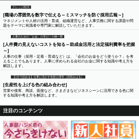
ナレッジBOX
[職場の雰囲気を数字で伝える～ミスマッチを防ぐ採用広報～]
マネジメントや人材の活用・育成、組織運営など、人事労務に関する課題や問
題をテーマに有識者や専門家に解説していただきます。
人事のための「お金」の学び／小橋一輝
[人件費の見えないコストを知る～助成金活用と法定福利費率を把握
～]
人事の仕事（採用・定着・育成など）は、「会社のお金をどう使うか？」を考
えることでもあります。人事に求められる会社のお金に関する知識や考え方を
解説します。
【1分で読める】仕事に活かす色彩心理学（武田みはる）
[生産性を上げる色の組み合わせ]
営業や接客、商談、面接など、さまざまなビジネスシーンに活用できる色に関
する知識や考え方を解説します。
注目のコンテンツ