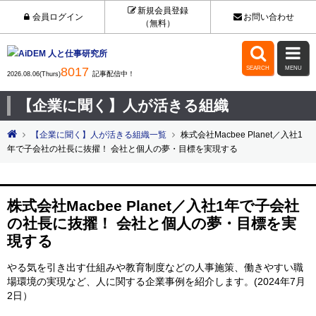
新規会員登録
会員ログイン
お問い合わせ
（無料）


8017
SEARCH
MENU
記事配信中！
2026.08.06(Thurs)
【企業に聞く】人が活きる組織
【企業に聞く】人が活きる組織一覧
株式会社Macbee Planet／入社1
年で子会社の社長に抜擢！ 会社と個人の夢・目標を実現する
株式会社Macbee Planet／入社1年で子会社
の社長に抜擢！ 会社と個人の夢・目標を実
現する
やる気を引き出す仕組みや教育制度などの人事施策、働きやすい職
場環境の実現など、人に関する企業事例を紹介します。(2024年7月
2日）