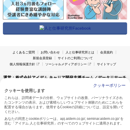
よくあるご質問
お問い合わせ
人と仕事研究所とは
会員規約
新規会員登録
サイトのご利用について
個人情報保護方針
ソーシャルメディアポリシー
サイトマップ
運営：株式会社アイデム キャリア開発支援チーム／データリサーチ
チーム
クッキーポリシー
クッキーを使用します
〒160-0022 東京都新宿区新宿1-4-10
これらは、訪問者データの分析、ウェブサイトの改善、パーソナライズされ
アイデム本社ビル TEL:03-5269-6020
たコンテンツの表示、および素晴らしいウェブサイト体験のためにこれらを
〒550-0005 大阪府大阪市西区西本町1-13-43
配置する場合があります。使用するCookieの詳細については、設定を開いて
アイデム西本町ビル7F TEL:06-7662-2800
ください。
あなたの同意とcookieポリシーは、apj.aidem.co.jp/, seminar.aidem.co.jp/ を
含む「アイデム 人と仕事研究所」のすべてのウェブサイトに適用されます。