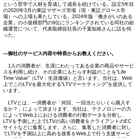
という哲学で人材を育成して成長を続けている。設立5年目
の2020年3月の東証マザーズ市場（現・東証グロース市
場）への上場も果たしている。2024年版「働きがいのある
企業」の小規模部門の9位にランキングされている同社の組
織運営について、代表取締役社長の千葉知裕さんに話を伺
った。
―御社のサービス内容や特長からお教えください。
1人の消費者が、生涯にわたってある企業の商品やサービ
スを利用し続け、その企業にもたらす利益のことを“Life
Time Value”（LTV：生涯価値）と言います。当社は、Web
上でこのLTVを最大化する“LTVマーケティング”を提供して
います。
LTVとは、一消費者が「何回、一回当たりいくら購入す
るか？」によって決まります。当社は、テクノロジーの力
によってWeb上における消費者の行動データを分析し、
LTVを予測した上でLTVの高い消費者をクライアントのEC
サイトなどに集客します。さらに、集客した消費者に対し
てLTVを予測以上に高める接客をWeb上で行う支援サービ