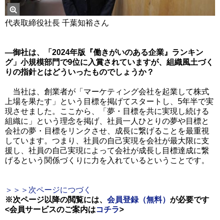
代表取締役社長 千葉知裕さん
―御社は、「2024年版『働きがいのある企業』ランキン
グ」小規模部門で9位に入賞されていますが、組織風土づく
りの指針とはどういったものでしょうか？
当社は、創業者が「マーケティング会社を起業して株式
上場を果たす」という目標を掲げてスタートし、5年半で実
現させました。ここから、「夢・目標を共に実現し続ける
組織に」という理念を掲げ、社員一人ひとりの夢や目標と
会社の夢・目標をリンクさせ、成長に繋げることを最重視
しています。つまり、社員の自己実現を会社が最大限に支
援し、社員の自己実現によって会社が成長し目標達成に繋
げるという関係づくりに力を入れているということです。
＞＞＞次ページにつづく
※次ページ以降の閲覧には、
会員登録（無料）
が必要です
<会員サービスのご案内は
コチラ
>