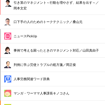
引き算のマネジメント～行動を増やさず、結果を出す～／
岡本文宏
口下手の人のためのトークテクニック／桑山元
ニュースPickUp
事例で考える困ったときのマネジメント対応／山田真由子
判例に学ぶ労使トラブルの処方箋／岡正俊
人事労務関連ワード辞典
マンガ・ワーママ人事課長キノコさん