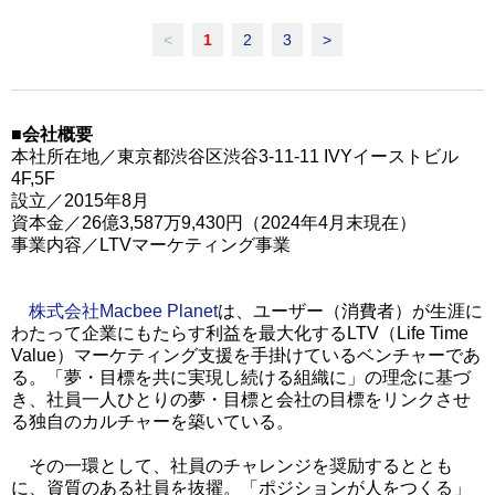
<
1
2
3
>
■会社概要
本社所在地／東京都渋谷区渋谷3-11-11 IVYイーストビル
4F,5F
設立／2015年8月
資本金／26億3,587万9,430円（2024年4月末現在）
事業内容／LTVマーケティング事業
株式会社Macbee Planet
は、ユーザー（消費者）が生涯に
わたって企業にもたらす利益を最大化するLTV（Life Time
Value）マーケティング支援を手掛けているベンチャーであ
る。「夢・目標を共に実現し続ける組織に」の理念に基づ
き、社員一人ひとりの夢・目標と会社の目標をリンクさせ
る独自のカルチャーを築いている。
その一環として、社員のチャレンジを奨励するととも
に、資質のある社員を抜擢。「ポジションが人をつくる」