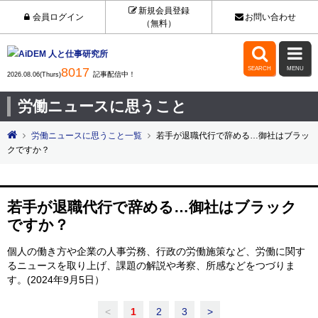
新規会員登録
会員ログイン
お問い合わせ
（無料）


8017
SEARCH
MENU
記事配信中！
2026.08.06(Thurs)
労働ニュースに思うこと
労働ニュースに思うこと一覧
若手が退職代行で辞める…御社はブラッ
クですか？
若手が退職代行で辞める…御社はブラック
ですか？
個人の働き方や企業の人事労務、行政の労働施策など、労働に関す
るニュースを取り上げ、課題の解説や考察、所感などをつづりま
す。(2024年9月5日）
<
1
2
3
>