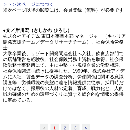
＞＞＞次ページにつづく
※次ページ以降の閲覧には、会員登録（無料）が必要です
●文／岸川宏（きしかわ ひろし）
株式会社アイデム 東日本事業本部 マネージャー（キャリア
開発支援チーム／データリサーチチーム）、社会保険労務
士
大学卒業後、リゾート開発関連会社へ入社。飲食店部門で
の店舗運営を経験後、社会保険労務士資格を取得。社会保
険労務士事務所にて、主に中堅・小規模企業の労務相談、
社会保険関連手続きに従事した。1999年、株式会社アイデ
ムに入社。賃金データの調査分析、労使関係に関する意識
調査等、労働環境の実態に迫る情報提供に従事。採用時だ
けではなく、採用後の人材の定着、育成、戦力化と、人的
戦力確保のための環境づくりに資する総合的な情報の提供
に努めている。
<
1
2
3
>