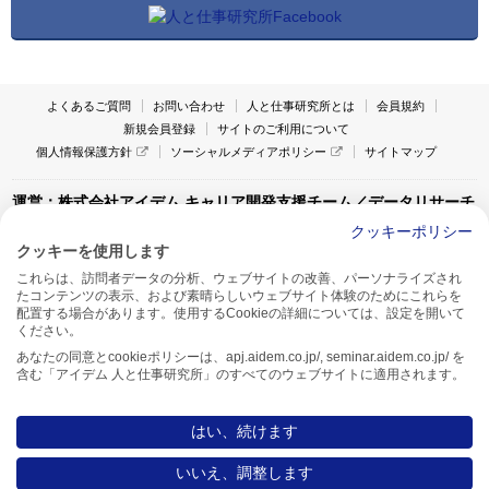
よくあるご質問
お問い合わせ
人と仕事研究所とは
会員規約
新規会員登録
サイトのご利用について
個人情報保護方針
ソーシャルメディアポリシー
サイトマップ
運営：株式会社アイデム キャリア開発支援チーム／データリサーチ
チーム
クッキーポリシー
クッキーを使用します
〒160-0022 東京都新宿区新宿1-4-10
これらは、訪問者データの分析、ウェブサイトの改善、パーソナライズされ
アイデム本社ビル TEL:03-5269-6020
たコンテンツの表示、および素晴らしいウェブサイト体験のためにこれらを
〒550-0005 大阪府大阪市西区西本町1-13-43
配置する場合があります。使用するCookieの詳細については、設定を開いて
アイデム西本町ビル7F TEL:06-7662-2800
ください。
あなたの同意とcookieポリシーは、apj.aidem.co.jp/, seminar.aidem.co.jp/ を
含む「アイデム 人と仕事研究所」のすべてのウェブサイトに適用されます。
はい、続けます
Copyright AIDEM Inc. All rights reserved.
いいえ、調整します