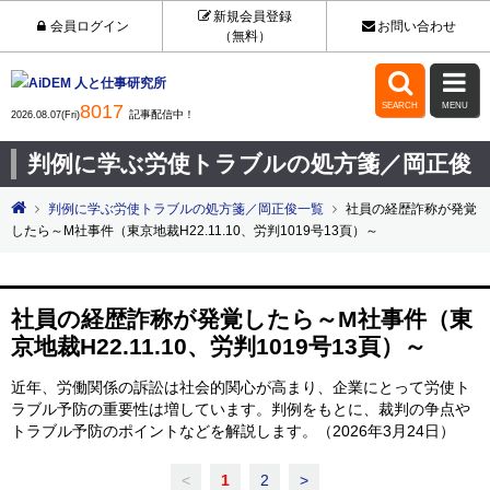
新規会員登録
会員ログイン
お問い合わせ
（無料）


8017
SEARCH
MENU
記事配信中！
2026.08.07(Fri)
判例に学ぶ労使トラブルの処方箋／岡正俊
判例に学ぶ労使トラブルの処方箋／岡正俊一覧
社員の経歴詐称が発覚
したら～M社事件（東京地裁H22.11.10、労判1019号13頁）～
社員の経歴詐称が発覚したら～M社事件（東
京地裁H22.11.10、労判1019号13頁）～
近年、労働関係の訴訟は社会的関心が高まり、企業にとって労使ト
ラブル予防の重要性は増しています。判例をもとに、裁判の争点や
トラブル予防のポイントなどを解説します。（2026年3月24日）
<
1
2
>