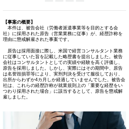
【事案の概要】
本件は、被告会社（労働者派遣事業等を目的とする会
社）に採用された原告（営業業務に従事）が、経歴詐称を
理由に懲戒解雇された事案です。
原告は採用面接に際し、米国で経営コンサルタント業務
に従事していた旨を記載した略歴書を提出しました。被告
会社はコンサルタントとしての実績や経験を高く評価し、
原告を採用しました。しかし、実際にはその期間中、原告
は名誉毀損罪等により、実刑判決を受けて服役しており、
出所からわずか4カ月しか経過していませんでした。被告会
社は、これらの経歴詐称が就業規則上の「重要な経歴をい
つわり採用された場合」に該当するとして、原告を懲戒解
雇しました。