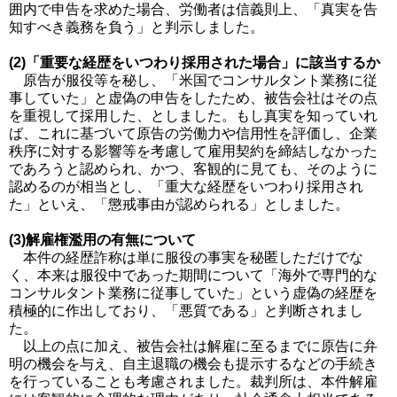
囲内で申告を求めた場合、労働者は信義則上、「真実を告
知すべき義務を負う」と判示しました。
(2)「重要な経歴をいつわり採用された場合」に該当するか
原告が服役等を秘し、「米国でコンサルタント業務に従
事していた」と虚偽の申告をしたため、被告会社はその点
を重視して採用した、としました。もし真実を知っていれ
ば、これに基づいて原告の労働力や信用性を評価し、企業
秩序に対する影響等を考慮して雇用契約を締結しなかった
であろうと認められ、かつ、客観的に見ても、そのように
認めるのが相当とし、「重大な経歴をいつわり採用され
た」といえ、「懲戒事由が認められる」としました。
(3)解雇権濫用の有無について
本件の経歴詐称は単に服役の事実を秘匿しただけでな
く、本来は服役中であった期間について「海外で専門的な
コンサルタント業務に従事していた」という虚偽の経歴を
積極的に作出しており、「悪質である」と判断されまし
た。
以上の点に加え、被告会社は解雇に至るまでに原告に弁
明の機会を与え、自主退職の機会も提示するなどの手続き
を行っていることも考慮されました。裁判所は、本件解雇