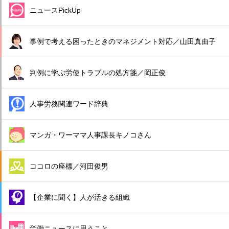
ニュースPickUp
事例で考える困ったときのマネジメント対応／山田真由子
判例に学ぶ労使トラブルの処方箋／岡正俊
人事労務関連ワード辞典
マンガ・ワーママ人事課長キノコさん
ココロの座標／河田俊男
【企業に聞く】人が活きる組織
労働ニュースに思うこと