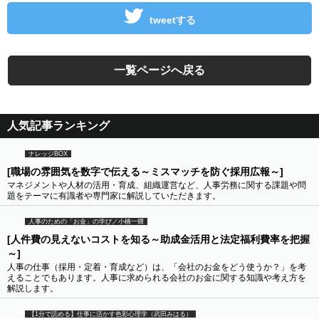
tweetする
一覧ページへ戻る
人気記事ランキング
ナレッジBOX
[職場の雰囲気を数字で伝える～ミスマッチを防ぐ採用広報～]
マネジメントや人材の活用・育成、組織運営など、人事労務に関する課題や問
題をテーマに有識者や専門家に解説していただきます。
人事のための「お金」の学び／小橋一輝
[人件費の見えないコストを知る～助成金活用と法定福利費率を把握
～]
人事の仕事（採用・定着・育成など）は、「会社のお金をどう使うか？」を考
えることでもあります。人事に求められる会社のお金に関する知識や考え方を
解説します。
【1分で読める】仕事に活かす色彩心理学（武田みはる）