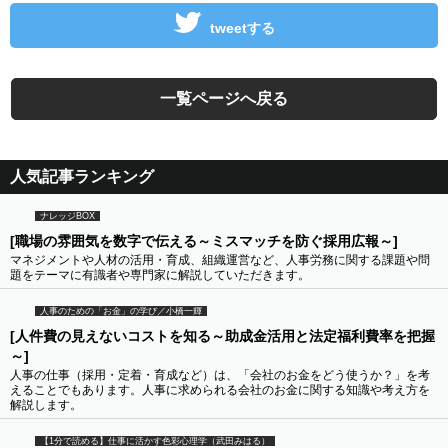
tweetする
一覧ページへ戻る
人気記事ランキング
ナレッジBOX
[職場の雰囲気を数字で伝える～ミスマッチを防ぐ採用広報～]
マネジメントや人材の活用・育成、組織運営など、人事労務に関する課題や問
題をテーマに有識者や専門家に解説していただきます。
人事のための「お金」の学び／小橋一輝
[人件費の見えないコストを知る～助成金活用と法定福利費率を把握
～]
人事の仕事（採用・定着・育成など）は、「会社のお金をどう使うか？」を考
えることでもあります。人事に求められる会社のお金に関する知識や考え方を
解説します。
【1分で読める】仕事に活かす色彩心理学（武田みはる）