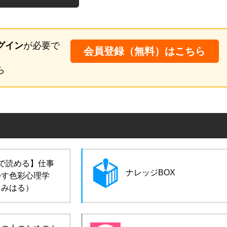
グイン
が必要で
会員登録（無料）はこちら
ら
で読める】仕事
ナレッジBOX
かす色彩心理学
田みはる）