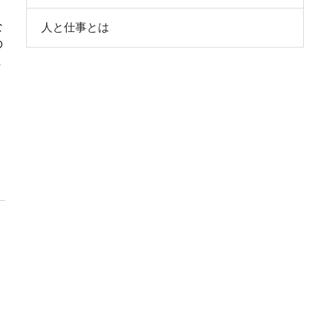
な
人と仕事とは
の
ま