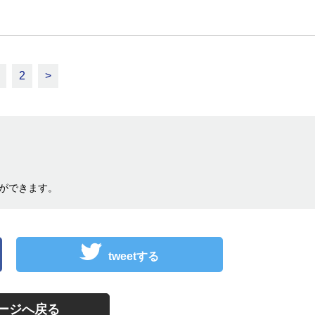
2
>
ができます。
tweetする
ージへ戻る