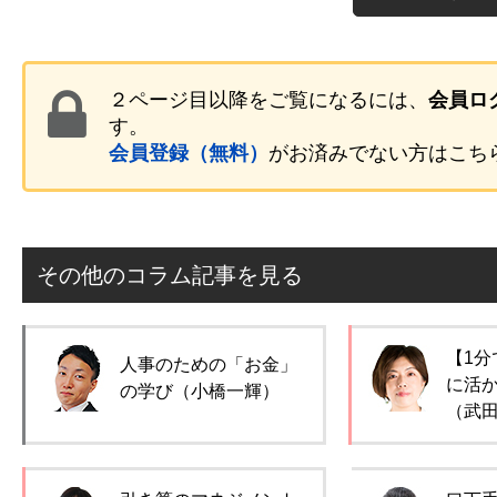
２ページ目以降をご覧になるには、
会員ロ
す。
会員登録（無料）
がお済みでない方はこち
その他のコラム記事を見る
【1分
人事のための「お金」
に活
の学び（小橋一輝）
（武