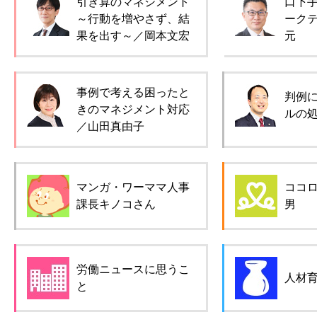
引き算のマネジメント
口下
～行動を増やさず、結
ーク
果を出す～／岡本文宏
元
事例で考える困ったと
判例
きのマネジメント対応
ルの
／山田真由子
マンガ・ワーママ人事
ココ
課長キノコさん
男
労働ニュースに思うこ
人材
と