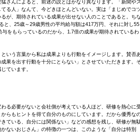
猛さんによると、前述の説とはかなり異なります。「新聞や
してる人」なんて、今どきほとんどいない。実は「まじめでコ
いるが、期待されている成果が出せない人のことであると。ち
と、25歳～29歳男性の平均給与額は417万円、それに対し55
の給与をもらっているのだから、1.7倍の成果が期待されているわ
という言葉から私は成果よりも行動をイメージします。賛否
の成果を出す行動を十分にとらない」とさせていただきます。
感じています。
わる必要がないと会社側が考えている人ほど、研修を熱心に
とからもヒントを得て自分のものにしています。だから優秀な
できている、自分には関係ない」などの感想を残し、研修が無
働かないおじさん」の特徴の一つは、このような「自分は特別