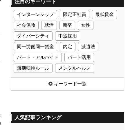
注目のキーワード
インターンシップ
限定正社員
最低賃金
社会保険
就活
新卒
女性
ダイバーシティ
中途採用
同一労働同一賃金
内定
派遣法
パート・アルバイト
パート活用
ま
無期転換ルール
メンタルヘルス
キーワード一覧
ベ
人気記事ランキング
め