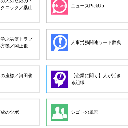
手の人のためのト
ニュースPickUp
テクニック／桑山
に学ぶ労使トラブ
人事労務関連ワード辞典
処方箋／岡正俊
ロの座標／河田俊
【企業に聞く】人が活き
る組織
育成のツボ
シゴトの風景