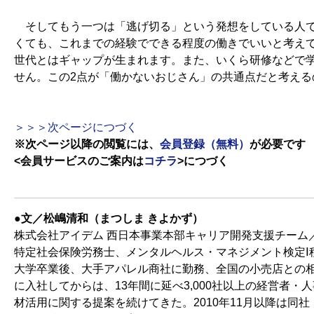
そしてもう一つは「逃げ切る」という発想をしている人で
くても、これまでの経験でできる程度の働きでいいと考え
世代とはギャップが生まれます。また、いくら研修などで
せん。この2点が「働かないおじさん」の共通点だと考える
＞＞＞次ページにつづく
※次ページ以降の閲覧には、
会員登録（無料）
が必要です
<会員サービスのご案内は
コチラ
>
につづく
●文／松嶋清和（まつしま きよかず）
株式会社アイデム 西日本事業本部キャリア開発支援チーム
特定社会保険労務士、メンタルヘルス・マネジメント検定Ⅰ
大学卒業後、大手アパレル商社に勤務、全国の小売店との相
に入社してからは、13年間に延べ3,000社以上の経営者
材活用に関する提案を続けてきた。2010年11月以降は同