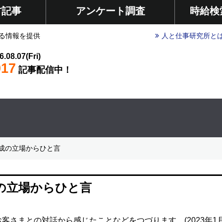
材記事
アンケート調査
時給検
る情報を提供
人と仕事研究所と
6.08.07(Fri)
017
記事配信中！
成の立場からひと言
の立場からひと言
さまとの対話から感じたことなどをつづります。(2023年1