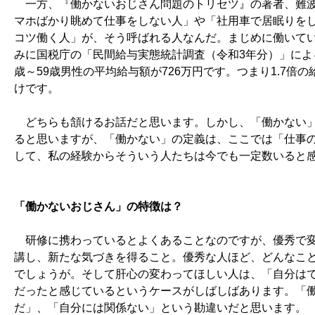
一方、『働かないおじさん問題のトリセツ』の著者、難波
マホばかり眺めて仕事をしない人」や「社用車で居眠りを
コツ働く人」が、そう呼ばれる人なんだ。まじめに働いて
みに国税庁の「民間給与実態統計調査（令和3年分）」による
歳～59歳男性の平均給与額が726万円です。つまり1.7倍
けです。
どちらも頷けるお話だと思います。しかし、「働かない」
ると思いますが、「働かない」の定義は、ここでは「仕事
して、私の経験からそういう人たちは今でも一定数いると
「働かないおじさん」の特徴は？
研修に携わっているとよくあることなのですが、優秀で変
講し、新たな気づきを得ること。優秀な人ほど、どんなこ
でしょうが。そして肝心の変わってほしい人は、「自分は
だったと感じているというケースがしばしばあります。
「
だ」、「自分には関係ない」という勘違いだと思います。