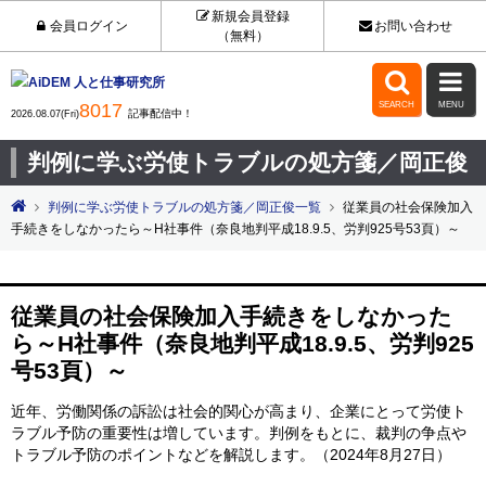
新規会員登録
会員ログイン
お問い合わせ
（無料）


8017
SEARCH
MENU
記事配信中！
2026.08.07(Fri)
判例に学ぶ労使トラブルの処方箋／岡正俊
判例に学ぶ労使トラブルの処方箋／岡正俊一覧
従業員の社会保険加入
手続きをしなかったら～H社事件（奈良地判平成18.9.5、労判925号53頁）～
従業員の社会保険加入手続きをしなかった
ら～H社事件（奈良地判平成18.9.5、労判925
号53頁）～
近年、労働関係の訴訟は社会的関心が高まり、企業にとって労使ト
ラブル予防の重要性は増しています。判例をもとに、裁判の争点や
トラブル予防のポイントなどを解説します。（2024年8月27日）