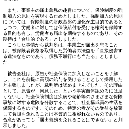
また、事業主の届出義務の趣旨について、保険制度の強
制加入の原則を実現するためとしました。強制加入の原則
については、保険制度の財政基盤の強化が主目的であると
しつつ、労働者に対しては保険給付を受ける権利を保障す
る目的も有し、労働者も届出を期待するものであり、その
期待は「合理的である」としました。
こうした事情から裁判所は、事業主が届出を怠ること
は、被保険者資格を取得した労働者の法益を「直接侵害す
る違法なものであり、債務不履行にも当たる」としまし
た。
被告会社は、原告が社会保険に加入しないことを了解
し、これを前提に高額の給与を受けることとして採用した
と主張しましたが、裁判所は認めませんでした。その理由
として、原告が「同意した」という事実自体認めるには足
りないし、社会保険制度は疾病や老齢等のさまざまな保険
事故に対する危険を分散することで、社会構成員の生活を
保障するものです。そのため、特定の者がその受益を放棄
して負担を免れることは本質的に相容れないものであり、
合意があっても「届出義務を免れることはできない」と判
示しました。