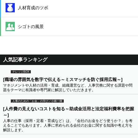
人材育成のツボ
シゴトの風景
人気記事ランキング
ナレッジBOX
[職場の雰囲気を数字で伝える～ミスマッチを防ぐ採用広報～]
マネジメントや人材の活用・育成、組織運営など、人事労務に関する課題や問
題をテーマに有識者や専門家に解説していただきます。
人事のための「お金」の学び／小橋一輝
[人件費の見えないコストを知る～助成金活用と法定福利費率を把握
～]
人事の仕事（採用・定着・育成など）は、「会社のお金をどう使うか？」を考
えることでもあります。人事に求められる会社のお金に関する知識や考え方を
解説します。