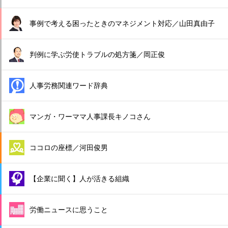
事例で考える困ったときのマネジメント対応／山田真由子
判例に学ぶ労使トラブルの処方箋／岡正俊
人事労務関連ワード辞典
マンガ・ワーママ人事課長キノコさん
ココロの座標／河田俊男
【企業に聞く】人が活きる組織
労働ニュースに思うこと