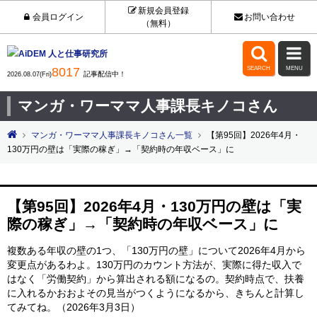
新規会員登録
会員ログイン
お問い合わせ
（無料）


8017
SEARCH
MENU
記事配信中！
2026.08.07(Fri)
マンガ・ワーママ人事課長キノコさん
マンガ・ワーママ人事課長キノコさん一覧
【第95回】2026年4月・
130万円の壁は「実際の稼ぎ」→「契約時の年収ベース」に
【第95回】2026年4月・130万円の壁は「実
際の稼ぎ」→「契約時の年収ベース」に
複数ある年収の壁の1つ、「130万円の壁」について2026年4月から
変更点があるわよ。130万円のカウント方法が、実際に得た収入で
はなく「労働契約」から算出される額になるの。契約時点で、扶養
に入れるかおおよその見当がつくようになるから、きちんと計算し
てみてね。（2026年3月3日）