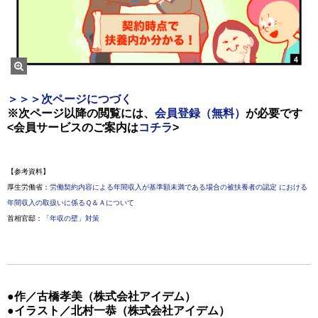
＞＞＞次ページにつづく
※次ページ以降の閲覧には、
会員登録（無料）
が必要です
<会員サービスのご案内は
コチラ
>
【参考資料】
厚生労働省：
労働契約内容による年間収入が基準額未満である場合の被扶養者の認定 における
年間収入の取扱いに係るＱ＆Ａについて
首相官邸：
「年収の壁」対策
●作／古橋孝美（株式会社アイデム）
●イラスト／北村一恭（株式会社アイデム）