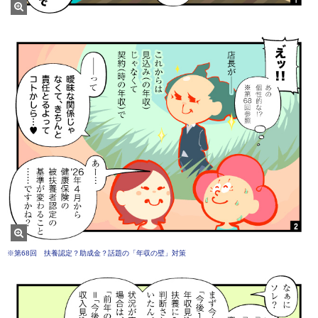
※第68回 扶養認定？助成金？話題の「年収の壁」対策