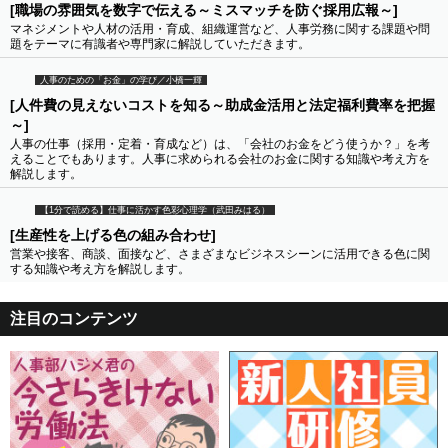
[職場の雰囲気を数字で伝える～ミスマッチを防ぐ採用広報～]
マネジメントや人材の活用・育成、組織運営など、人事労務に関する課題や問
題をテーマに有識者や専門家に解説していただきます。
人事のための「お金」の学び／小橋一輝
[人件費の見えないコストを知る～助成金活用と法定福利費率を把握
～]
人事の仕事（採用・定着・育成など）は、「会社のお金をどう使うか？」を考
えることでもあります。人事に求められる会社のお金に関する知識や考え方を
解説します。
【1分で読める】仕事に活かす色彩心理学（武田みはる）
[生産性を上げる色の組み合わせ]
営業や接客、商談、面接など、さまざまなビジネスシーンに活用できる色に関
する知識や考え方を解説します。
注目のコンテンツ