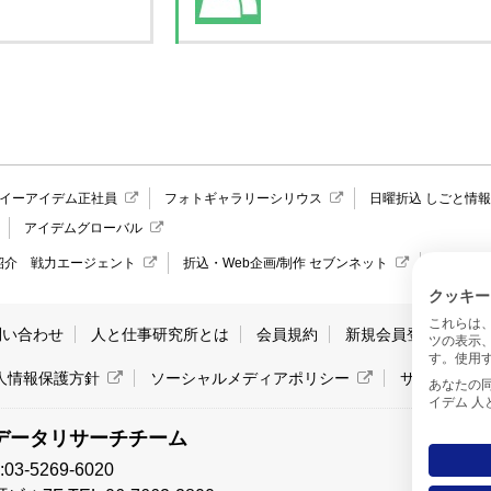
イーアイデム正社員
フォトギャラリーシリウス
日曜折込 しごと情
アイデムグローバル
紹介 戦力エージェント
折込・Web企画/制作 セブンネット
愛媛県の
クッキー
これらは
問い合わせ
人と仕事研究所とは
会員規約
新規会員登録
サ
ツの表示
す。使用す
人情報保護方針
ソーシャルメディアポリシー
サイトマッ
あなたの同意と
イデム 
データリサーチチーム
-5269-6020