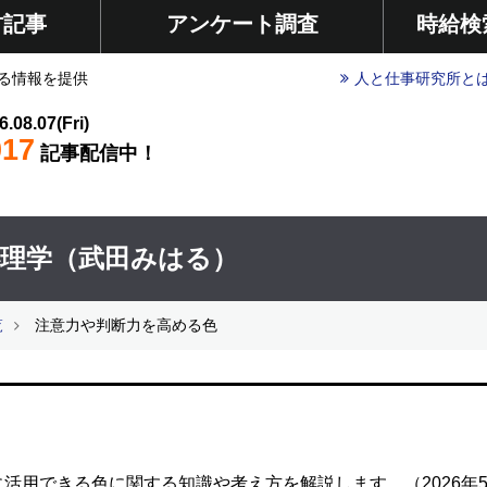
材記事
アンケート調査
時給検
る情報を提供
人と仕事研究所と
6.08.07(Fri)
017
記事配信中！
心理学（武田みはる）
覧
注意力や判断力を高める色
活用できる色に関する知識や考え方を解説します。（2026年