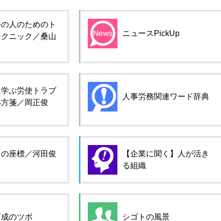
手の人のためのト
ニュースPickUp
テクニック／桑山
に学ぶ労使トラブ
人事労務関連ワード辞典
処方箋／岡正俊
ロの座標／河田俊
【企業に聞く】人が活き
る組織
育成のツボ
シゴトの風景