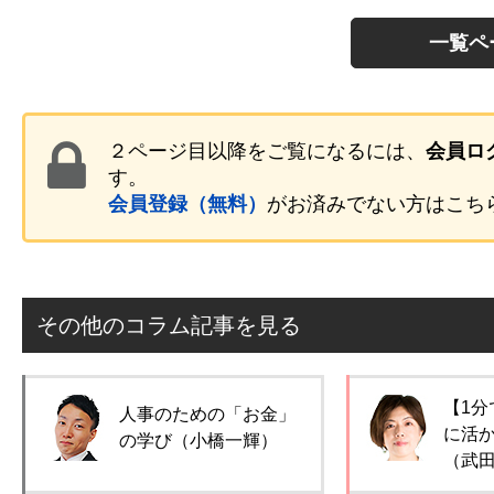
一覧ペ
２ページ目以降をご覧になるには、
会員ロ
す。
会員登録（無料）
がお済みでない方はこち
その他のコラム記事を見る
【1分
人事のための「お金」
に活
の学び（小橋一輝）
（武