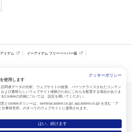
報アイデム
イーアイデム フリーペーパー版
求人広告 アイデム四国
クッキーポリシー
を使用します
、訪問者データの分析、ウェブサイトの改善、パーソナライズされたコンテン
イトのご利用について
、および素晴らしいウェブサイト体験のためにこれらを配置する場合がありま
るCookieの詳細については、設定を開いてください。
プ
cookieポリシーは、seminar.aidem.co.jp/, apj.aidem.co.jp/ を含む「ア
人と仕事研究所」のすべてのウェブサイトに適用されます。
はい、続けます