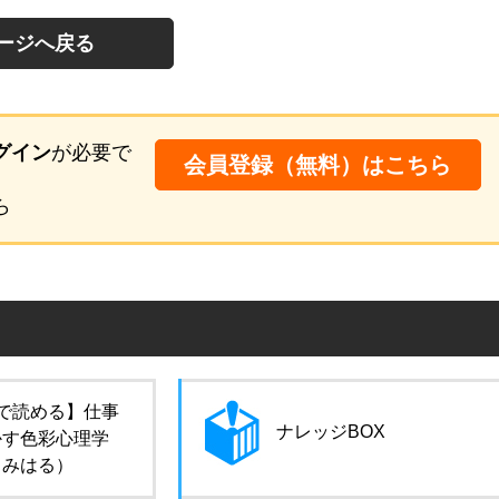
ージへ戻る
グイン
が必要で
会員登録（無料）はこちら
ら
で読める】仕事
ナレッジBOX
かす色彩心理学
田みはる）