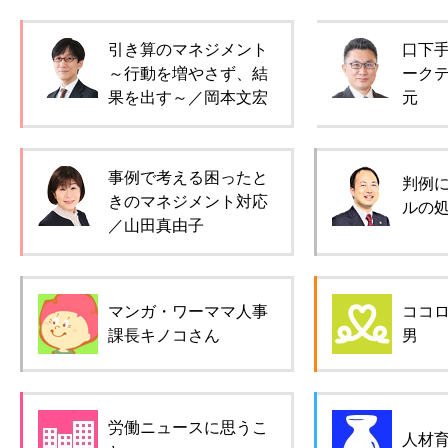
引き算のマネジメント
口下
～行動を増やさず、結
ーク
果を出す～／岡本文宏
元
事例で考える困ったと
判例
きのマネジメント対応
ルの
／山田真由子
マンガ・ワーママ人事
ココ
課長キノコさん
男
労働ニュースに思うこ
人材