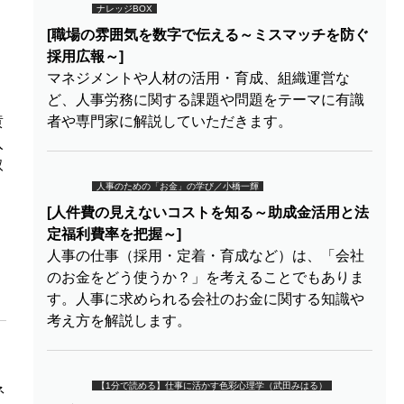
ナレッジBOX
[職場の雰囲気を数字で伝える～ミスマッチを防ぐ
採用広報～]
マネジメントや人材の活用・育成、組織運営な
ど、人事労務に関する課題や問題をテーマに有識
黄
者や専門家に解説していただきます。
入
取
人事のための「お金」の学び／小橋一輝
[人件費の見えないコストを知る～助成金活用と法
定福利費率を把握～]
人事の仕事（採用・定着・育成など）は、「会社
のお金をどう使うか？」を考えることでもありま
す。人事に求められる会社のお金に関する知識や
考え方を解説します。
【1分で読める】仕事に活かす色彩心理学（武田みはる）
ネ