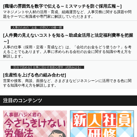
[職場の雰囲気を数字で伝える～ミスマッチを防ぐ採用広報～]
マネジメントや人材の活用・育成、組織運営など、人事労務に関する課題や問
題をテーマに有識者や専門家に解説していただきます。
人事のための「お金」の学び／小橋一輝
[人件費の見えないコストを知る～助成金活用と法定福利費率を把握
～]
人事の仕事（採用・定着・育成など）は、「会社のお金をどう使うか？」を考
えることでもあります。人事に求められる会社のお金に関する知識や考え方を
解説します。
【1分で読める】仕事に活かす色彩心理学（武田みはる）
[生産性を上げる色の組み合わせ]
営業や接客、商談、面接など、さまざまなビジネスシーンに活用できる色に関
する知識や考え方を解説します。
注目のコンテンツ