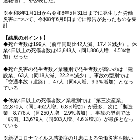
速報値）」を公表した。
※令和8年1月1日から令和8年5月31日までに発生した労働
災害について、令和8年6月8日までに報告があったものを集
計
【結果のポイント】
◆死亡者数は199人（前年同期比42人減、17.4％減少）。休
業4日以上の死傷者数は43,848人（同1,886人増、4.5%増
加）だった
◆死亡災害の発生者数／業種別で発生者数が高いのは「建
設業」63人（同18人減、22.2％減少）。事故の型別では
「交通事故（道路）」47人（同4人増、9.3％増加）となっ
ている
◆休業4日以上の死傷者数／業種別では「第三次産業」
22,870人（同1,462人増、6.8％増加）が最多、次に「製造
業」8,778人（同250人増、2.9%増加）。事故の型別では
「転倒」13,679人（同603人増、4.6％増加）が最多となっ
ている
※新型コロナウイルス感染症のり患による労働災害を除い