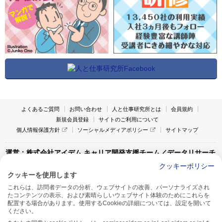
よくあるご質問
お問い合わせ
人と仕事研究所とは
会員規約
新規会員登録
サイトのご利用について
個人情報保護方針
ソーシャルメディアポリシー
サイトマップ
運営：株式会社アイデム キャリア開発支援チーム／データリサーチ
チーム
クッキーポリシー
クッキーを使用します
〒160-0022 東京都新宿区新宿1-4-10
これらは、訪問者データの分析、ウェブサイトの改善、パーソナライズされ
アイデム本社ビル TEL:03-5269-6020
たコンテンツの表示、および素晴らしいウェブサイト体験のためにこれらを
〒550-0005 大阪府大阪市西区西本町1-13-43
配置する場合があります。使用するCookieの詳細については、設定を開いて
アイデム西本町ビル7F TEL:06-7662-2800
ください。