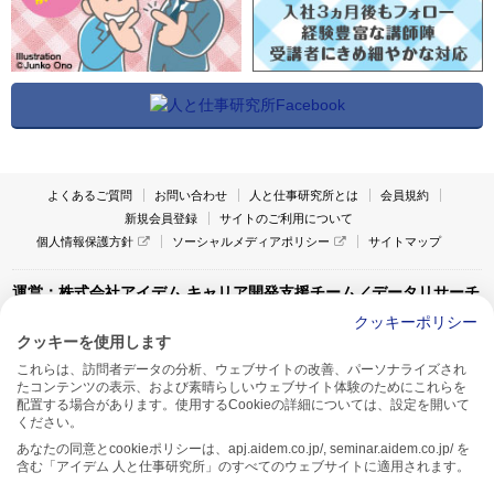
よくあるご質問
お問い合わせ
人と仕事研究所とは
会員規約
新規会員登録
サイトのご利用について
個人情報保護方針
ソーシャルメディアポリシー
サイトマップ
運営：株式会社アイデム キャリア開発支援チーム／データリサーチ
チーム
クッキーポリシー
クッキーを使用します
〒160-0022 東京都新宿区新宿1-4-10
これらは、訪問者データの分析、ウェブサイトの改善、パーソナライズされ
アイデム本社ビル TEL:03-5269-6020
たコンテンツの表示、および素晴らしいウェブサイト体験のためにこれらを
〒550-0005 大阪府大阪市西区西本町1-13-43
配置する場合があります。使用するCookieの詳細については、設定を開いて
アイデム西本町ビル7F TEL:06-7662-2800
ください。
あなたの同意とcookieポリシーは、apj.aidem.co.jp/, seminar.aidem.co.jp/ を
含む「アイデム 人と仕事研究所」のすべてのウェブサイトに適用されます。