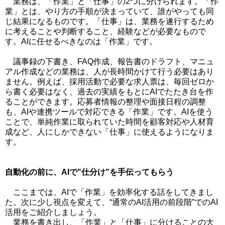
業務は、「作業」と「仕事」の2つに分けられます。「作
業」とは、やり方の手順が決まっていて、誰がやっても同
じ結果になるものです。「仕事」は、業務を遂行するため
に考えることや判断すること、経験などが必要なもので
す。AIに任せるべきなのは「作業」です。
議事録の下書き、FAQ作成、報告書のドラフト、マニュ
アル作成などの業務は、人が長時間かけて行う必要はあり
ません。例えば、採用活動で必要な求人票は、毎回ゼロか
ら書く必要はなく、過去の実績をもとにAIでたたき台を作
ることができます。応募者情報の整理や面接日程の調整
も、AIや連携ツールで対応できる「作業」です。AIを使う
ことで、単純作業に取られていた時間を顧客対応や人材育
成など、人にしかできない「仕事」に使えるようになりま
す。
自動化の前に、AIで"仕分け"を手伝ってもらう
ここまでは、AIで「作業」を効率化する話をしてきまし
た。次に少し視点を変えて、“通常のAI活用の前段階”でのAI
活用をご紹介しましょう。
業務を書き出し、「作業」と「仕事」に分けることの大