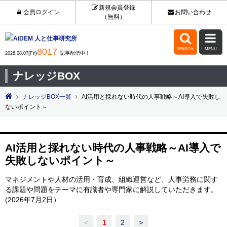
新規会員登録
会員ログイン
お問い合わせ
（無料）


8017
SEARCH
MENU
記事配信中！
2026.08.07(Fri)
ナレッジBOX
ナレッジBOX一覧
AI活用と採れない時代の人事戦略～AI導入で失敗し
ないポイント～
AI活用と採れない時代の人事戦略～AI導入で
失敗しないポイント～
マネジメントや人材の活用・育成、組織運営など、人事労務に関す
る課題や問題をテーマに有識者や専門家に解説していただきます。
(2026年7月2日）
<
1
2
>