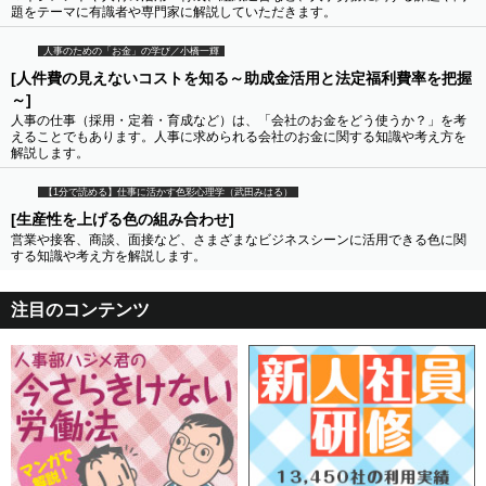
題をテーマに有識者や専門家に解説していただきます。
人事のための「お金」の学び／小橋一輝
[人件費の見えないコストを知る～助成金活用と法定福利費率を把握
～]
人事の仕事（採用・定着・育成など）は、「会社のお金をどう使うか？」を考
えることでもあります。人事に求められる会社のお金に関する知識や考え方を
解説します。
【1分で読める】仕事に活かす色彩心理学（武田みはる）
[生産性を上げる色の組み合わせ]
営業や接客、商談、面接など、さまざまなビジネスシーンに活用できる色に関
する知識や考え方を解説します。
注目のコンテンツ