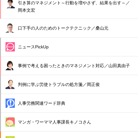
引き算のマネジメント～行動を増やさず、結果を出す～／
岡本文宏
口下手の人のためのトークテクニック／桑山元
ニュースPickUp
事例で考える困ったときのマネジメント対応／山田真由子
判例に学ぶ労使トラブルの処方箋／岡正俊
人事労務関連ワード辞典
マンガ・ワーママ人事課長キノコさん