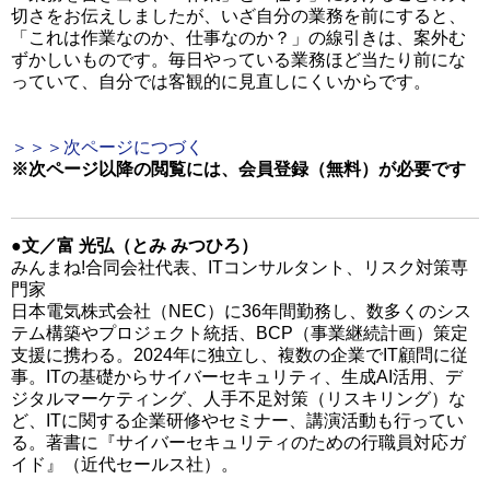
切さをお伝えしましたが、いざ自分の業務を前にすると、
「これは作業なのか、仕事なのか？」の線引きは、案外む
ずかしいものです。毎日やっている業務ほど当たり前にな
っていて、自分では客観的に見直しにくいからです。
＞＞＞次ページにつづく
※次ページ以降の閲覧には、会員登録（無料）が必要です
●文／富 光弘（とみ みつひろ）
みんまね!合同会社代表、ITコンサルタント、リスク対策専
門家
日本電気株式会社（NEC）に36年間勤務し、数多くのシス
テム構築やプロジェクト統括、BCP（事業継続計画）策定
支援に携わる。2024年に独立し、複数の企業でIT顧問に従
事。ITの基礎からサイバーセキュリティ、生成AI活用、デ
ジタルマーケティング、人手不足対策（リスキリング）な
ど、ITに関する企業研修やセミナー、講演活動も行ってい
る。著書に『サイバーセキュリティのための行職員対応ガ
イド』（近代セールス社）。