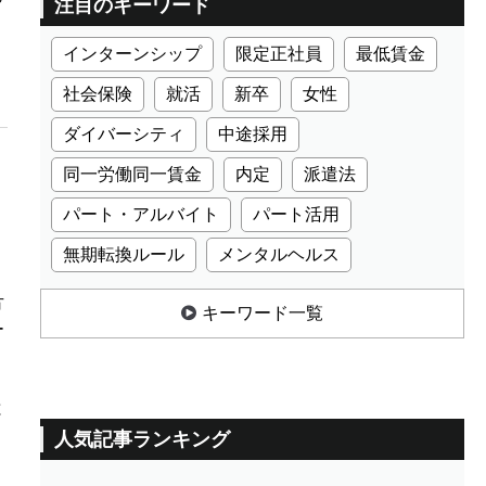
注目のキーワード
インターンシップ
限定正社員
最低賃金
社会保険
就活
新卒
女性
ダイバーシティ
中途採用
同一労働同一賃金
内定
派遣法
パート・アルバイト
パート活用
無期転換ルール
メンタルヘルス
方
キーワード一覧
ー
と
人気記事ランキング