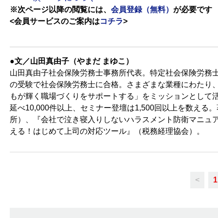
※次ページ以降の閲覧には、
会員登録（無料）
が必要です
<会員サービスのご案内は
コチラ
>
●文／山田真由子（やまだ まゆこ）
山田真由子社会保険労務士事務所代表。特定社会保険労務士
の受験で社会保険労務士に合格。さまざまな業種にわたり、約1
もが輝く職場づくりをサポートする」をミッションとして
延べ10,000件以上、セミナー登壇は1,500回以上を数
所）、『会社で泣き寝入りしないハラスメント防衛マニュ
える！はじめて上司の対応ツール』（税務経理協会）。
<
1