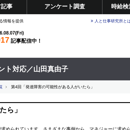
材記事
アンケート調査
時給検
る情報を提供
人と仕事研究所と
6.08.07(Fri)
017
記事配信中！
ント対応／山田真由子
覧
第4回「発達障害の可能性がある人がいたら」
いたら」
が求められています。さまざまな事例から、マネジャーに求め