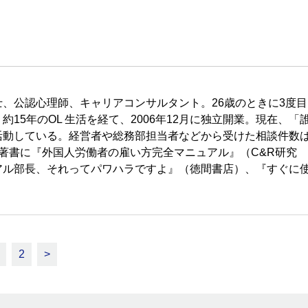
、公認心理師、キャリアコンサルタント。26歳のときに3度目
5年のOL 生活を経て、2006年12月に独立開業。現在、「
活動している。経営者や総務部担当者などから受けた相談件数
える。著書に『外国人労働者の雇い方完全マニュアル』（C&R研究
アル部長、それってパワハラですよ』（徳間書店）、『すぐに
2
>