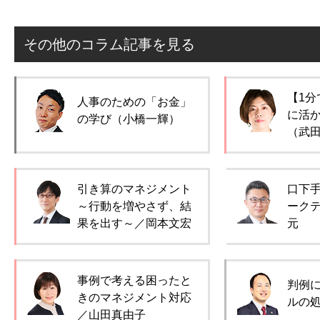
その他のコラム記事を見る
【1分
人事のための「お金」
に活
の学び（小橋一輝）
（武
引き算のマネジメント
口下
～行動を増やさず、結
ーク
果を出す～／岡本文宏
元
事例で考える困ったと
判例
きのマネジメント対応
ルの
／山田真由子