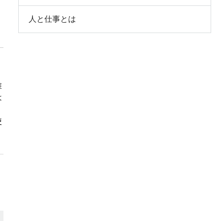
人と仕事とは
誰
は
使