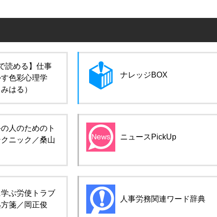
で読める】仕事
ナレッジBOX
かす色彩心理学
田みはる）
手の人のためのト
ニュースPickUp
テクニック／桑山
に学ぶ労使トラブ
人事労務関連ワード辞典
処方箋／岡正俊