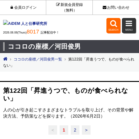
新規会員登録
会員ログイン
お問い合わせ
（無料）


8017
SEARCH
MENU
記事配信中！
2026.08.06(Thurs)
ココロの座標／河田俊男
ココロの座標／河田俊男一覧
第122回「昇進うつで、ものが食べられ
ない」
第122回「昇進うつで、ものが食べられな
い」
人の心が引き起こすさまざまなトラブルを取り上げ、その背景や解
決方法、予防策などを探ります。（2026年6月2日）
<
1
2
>