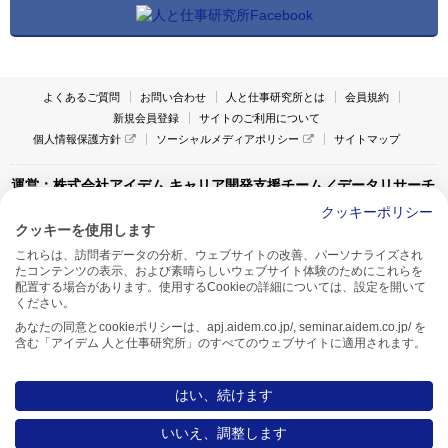
よくあるご質問
お問い合わせ
人と仕事研究所とは
会員規約
新規会員登録
サイトのご利用について
個人情報保護方針
ソーシャルメディアポリシー
サイトマップ
運営：株式会社アイデム キャリア開発支援チーム／データリサーチ
チーム
クッキーポリシー
クッキーを使用します
〒160-0022 東京都新宿区新宿1-4-10
これらは、訪問者データの分析、ウェブサイトの改善、パーソナライズされ
アイデム本社ビル TEL:03-5269-6020
たコンテンツの表示、および素晴らしいウェブサイト体験のためにこれらを
〒550-0005 大阪府大阪市西区西本町1-13-43
配置する場合があります。使用するCookieの詳細については、設定を開いて
アイデム西本町ビル7F TEL:06-7662-2800
ください。
あなたの同意とcookieポリシーは、apj.aidem.co.jp/, seminar.aidem.co.jp/ を
含む「アイデム 人と仕事研究所」のすべてのウェブサイトに適用されます。
はい、続けます
Copyright AIDEM Inc. All rights reserved.
いいえ、調整します