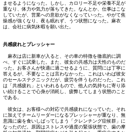
ませるようになった。しかし、カロリー不足や栄養不足が
重なり、体力や気力が落ちてきた。なんとか、仕事はこな
していたが、営業への意欲がなくなっていった。やがて焦
燥感が強くなり、夜も眠れず、うつ状態になった。麻衣
は、会社に病気休暇を願い出た。
共感疲れとプレッシャー
麻衣は店に新車が入ると、その車の特徴を徹底的に調
べ、すぐに試乗した。また、彼女の共感力は天性のものだ
った。お客さんが快適に過ごせるように、質問には丁寧に
答えるが、不要なことは言わなかった。これはいわば彼女
のセールステクニックだが、疲労を伴うものだった。これ
は「共感疲れ」といわれるもので、他人の気持ちに寄り添
い続けることで心身が消耗し、疲弊してしまう状態のこと
である。
彼女は、お客様への対応で共感疲れになっていた。それ
に加えてチームリーダーになるプレッシャーが重なり、無
意識に歯を食いしばってしまう「クレンチング症候群」に
なったのだ。原因はストレスや過度の緊張状態で、歯の摩