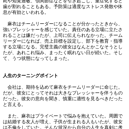
耗や知覚過敏、顎関節症などを引き起こし、重症化すると
歯が割れることもある。予防策は適度なストレス発散や休
息が有効といわれる。
麻衣はチームリーダーになることが分かったときから、
強いプレッシャーを感じていた。責任のある立場に立たさ
れることは嫌だったが、上司に伝えられなかった。チーム
リーダーになれば、売上目標を設定し、部下を教育・指導
する立場になる。完璧主義の彼女はなんとかこなそうとし
たが、あれこれ悩み、まったく眠れない日が続いた。そし
て、うつ状態になってしまった。
人生のターニングポイント
会社は、期待を込めて麻衣をチームリーダーに命じた。
だが、彼女にとってそれは大きなプレッシャーを伴うもの
だった。彼女の意向を聞き、慎重に適性を見るべきだった
と言える。
また、麻衣はプライベートで悩みを抱えていた。周囲で
は結婚する友人が増え、子供が生まれる人もいたが、彼女
は不倫をしていた。そんな状況から自分の人生を真剣に考