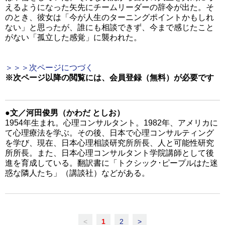
えるようになった矢先にチームリーダーの辞令が出た。そ
のとき、彼女は「今が人生のターニングポイントかもしれ
ない」と思ったが、誰にも相談できず、今まで感じたこと
がない「孤立した感覚」に襲われた。
＞＞＞次ページにつづく
※次ページ以降の閲覧には、会員登録（無料）が必要です
●文／河田俊男（かわだ としお）
1954年生まれ。心理コンサルタント。1982年、アメリカに
て心理療法を学ぶ。その後、日本で心理コンサルティング
を学び、現在、日本心理相談研究所所長、人と可能性研究
所所長。また、日本心理コンサルタント学院講師として後
進を育成している。翻訳書に「トクシック･ピープルはた迷
惑な隣人たち」（講談社）などがある。
<
1
2
>