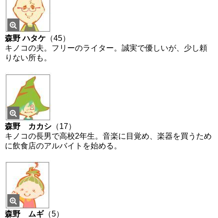
森野 ハタケ
（45）
キノコの夫。フリーのライター。誠実で優しいが、少し頼
りない所も。
森野 カカシ
（17）
キノコの長男で高校2年生。音楽に目覚め、楽器を買うため
に飲食店のアルバイトを始める。
森野 ムギ
（5
）