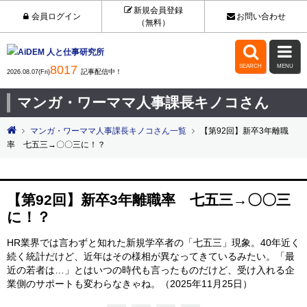
新規会員登録
会員ログイン
お問い合わせ
（無料）


8017
SEARCH
MENU
記事配信中！
2026.08.07(Fri)
マンガ・ワーママ人事課長キノコさん
マンガ・ワーママ人事課長キノコさん一覧
【第92回】新卒3年離職
率 七五三→〇〇三に！？
【第92回】新卒3年離職率 七五三→〇〇三
に！？
HR業界では言わずと知れた新規学卒者の「七五三」現象。40年近く
続く統計だけど、近年はその様相が異なってきているみたい。「最
近の若者は…」とはいつの時代も言ったものだけど、受け入れる企
業側のサポートも変わらなきゃね。（2025年11月25日）