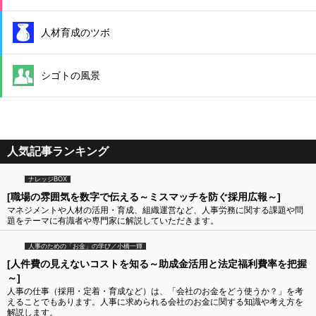
人材育成のツボ
シゴトの風景
人気記事ランキング
ナレッジBOX
[職場の雰囲気を数字で伝える～ミスマッチを防ぐ採用広報～]
マネジメントや人材の活用・育成、組織運営など、人事労務に関する課題や問
題をテーマに有識者や専門家に解説していただきます。
人事のための「お金」の学び／小橋一輝
[人件費の見えないコストを知る～助成金活用と法定福利費率を把握
～]
人事の仕事（採用・定着・育成など）は、「会社のお金をどう使うか？」を考
えることでもあります。人事に求められる会社のお金に関する知識や考え方を
解説します。