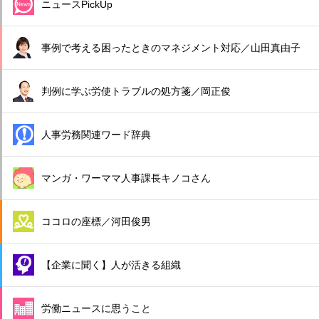
ニュースPickUp
事例で考える困ったときのマネジメント対応／山田真由子
判例に学ぶ労使トラブルの処方箋／岡正俊
人事労務関連ワード辞典
マンガ・ワーママ人事課長キノコさん
ココロの座標／河田俊男
【企業に聞く】人が活きる組織
労働ニュースに思うこと