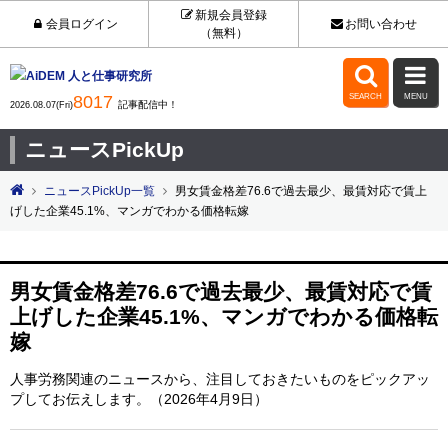
新規会員登録
会員ログイン
お問い合わせ
（無料）


8017
SEARCH
MENU
記事配信中！
2026.08.07(Fri)
ニュースPickUp
ニュースPickUp一覧
男女賃金格差76.6で過去最少、最賃対応で賃上
げした企業45.1%、マンガでわかる価格転嫁
男女賃金格差76.6で過去最少、最賃対応で賃
上げした企業45.1%、マンガでわかる価格転
嫁
人事労務関連のニュースから、注目しておきたいものをピックアッ
プしてお伝えします。（2026年4月9日）