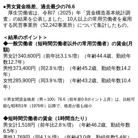
●男女賃金格差、過去最少の76.6
厚生労働省は、令和7（2025）年「賃金構造基本統計調
査」の結果を公表しました。10人以上の常用労働者を雇用
する民営事業所（52,242事業所）について集計したもの。
＜結果のポイント＞
◆一般労働者（短時間労働者以外の常用労働者）の賃金(月
額)
男女計340,600円（前年比3.1％増）（年齢44.4歳、勤続年
数12.7年）
男性373,400円（同2.8％増）（年齢45.2歳、勤続年数14.2
年）
女性285,900円（同3.9％増）（年齢43.2歳、勤続年数10.4
年）
※男女間賃金格差（男＝100）76.6（前年差0.8ポイント上昇）は、比較可
能な昭和51年（1976年）以降で、格差が最も縮小
◆短時間労働者の賃金（1時間当たり）
男女計1,518円（前年比2.8％増）（年齢46.2歳、勤続年数
6.5年）
男性1,769円（同4.1％増）（年齢43.0歳、勤続年数5.4年）