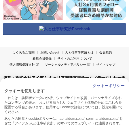
よくあるご質問
お問い合わせ
人と仕事研究所とは
会員規約
新規会員登録
サイトのご利用について
個人情報保護方針
ソーシャルメディアポリシー
サイトマップ
運営：株式会社アイデム キャリア開発支援チーム／データリサーチ
チーム
クッキーポリシー
クッキーを使用します
〒160-0022 東京都新宿区新宿1-4-10
これらは、訪問者データの分析、ウェブサイトの改善、パーソナライズされ
アイデム本社ビル TEL:03-5269-6020
たコンテンツの表示、および素晴らしいウェブサイト体験のためにこれらを
〒550-0005 大阪府大阪市西区西本町1-13-43
配置する場合があります。使用するCookieの詳細については、設定を開いて
アイデム西本町ビル7F TEL:06-7662-2800
ください。
あなたの同意とcookieポリシーは、apj.aidem.co.jp/, seminar.aidem.co.jp/ を
含む「アイデム 人と仕事研究所」のすべてのウェブサイトに適用されます。