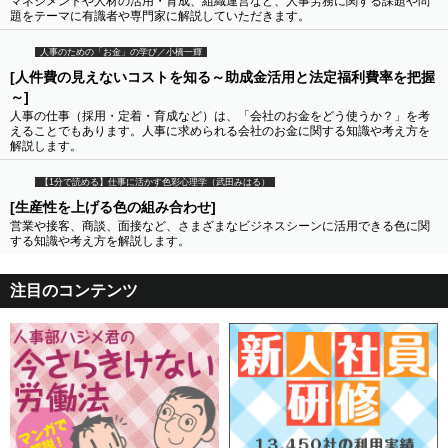
マネジメントや人材の活用・育成、組織運営など、人事労務に関する課題や問
題をテーマに有識者や専門家に解説していただきます。
人事のための「お金」の学び／小橋一輝
[人件費の見えないコストを知る～助成金活用と法定福利費率を把握
～]
人事の仕事（採用・定着・育成など）は、「会社のお金をどう使うか？」を考
えることでもあります。人事に求められる会社のお金に関する知識や考え方を
解説します。
【1分で読める】仕事に活かす色彩心理学（武田みはる）
[生産性を上げる色の組み合わせ]
営業や接客、商談、面接など、さまざまなビジネスシーンに活用できる色に関
する知識や考え方を解説します。
注目のコンテンツ