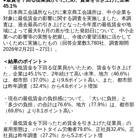
45.1%
日本商工会議所ならびに東京商工会議所は、中小企業を
対象に最低賃金の影響に関する調査を実施しました。本調
査は、過去最高の引き上げとなった今年度の最低賃金や地
域によって最大6カ月の差が生じた発効日について、中小企
業への影響等の実態を把握し、今後の要望活動に活かして
いくために実施したもの（回答企業数3,780社、調査期間
2026年2月2日～27日）。
＜結果のポイント＞
・「最低賃金を下回る従業員がいたため、賃金を引き上げ
た」企業は45.1%で、2年続けて高い水準。地方（46.6%）
は、都市部（37.0%）より9.6ポイント高い。また、都市部
は昨年調査（32.4%）から4.6ポイント増加
・現在の最低賃金の負担感について、「大いに負担」と
「多少の負担」の合計は76.6%。地方（77.9%）は、都市部
（69.8%）より8.1ポイント高い
・「最低賃金を下回ったため賃金を引き上げた従業員」の
雇用形態は、パートタイム労働者79.6%、正社員32.4%。正
社員は昨年調査（27.2%）から5.2ポイント増