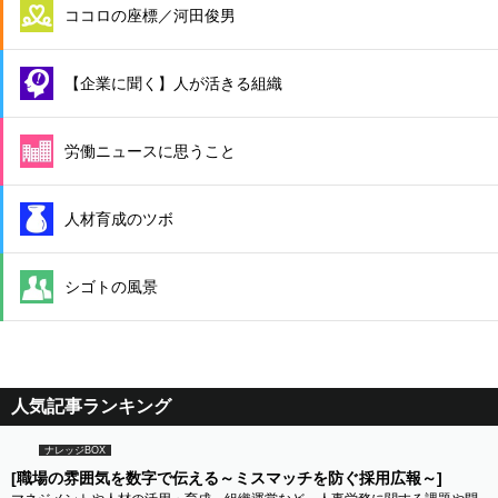
ココロの座標／河田俊男
【企業に聞く】人が活きる組織
労働ニュースに思うこと
人材育成のツボ
シゴトの風景
人気記事ランキング
ナレッジBOX
[職場の雰囲気を数字で伝える～ミスマッチを防ぐ採用広報～]