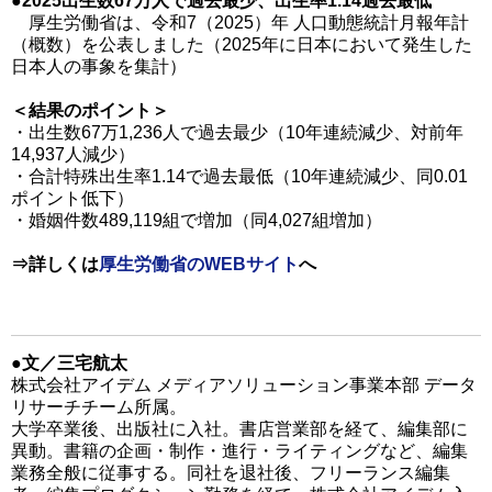
●2025出生数67万人で過去最少、出生率1.14過去最低
厚生労働省は、令和7（2025）年 人口動態統計月報年計
（概数）を公表しました（2025年に日本において発生した
日本人の事象を集計）
＜結果のポイント＞
・出生数67万1,236人で過去最少（10年連続減少、対前年
14,937人減少）
・合計特殊出生率1.14で過去最低（10年連続減少、同0.01
ポイント低下）
・婚姻件数489,119組で増加（同4,027組増加）
⇒詳しくは
厚生労働省のWEBサイト
へ
●文／三宅航太
株式会社アイデム メディアソリューション事業本部 データ
リサーチチーム所属。
大学卒業後、出版社に入社。書店営業部を経て、編集部に
異動。書籍の企画・制作・進行・ライティングなど、編集
業務全般に従事する。同社を退社後、フリーランス編集