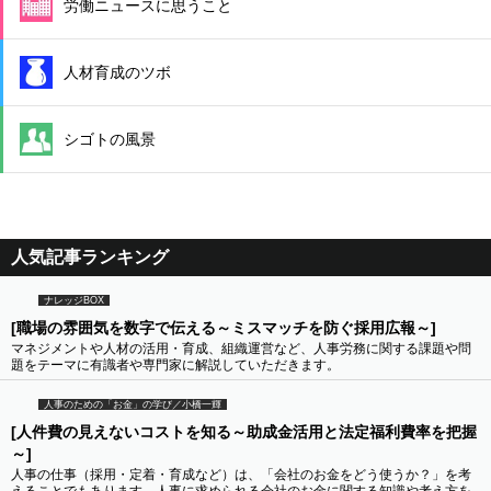
労働ニュースに思うこと
人材育成のツボ
シゴトの風景
人気記事ランキング
ナレッジBOX
[職場の雰囲気を数字で伝える～ミスマッチを防ぐ採用広報～]
マネジメントや人材の活用・育成、組織運営など、人事労務に関する課題や問
題をテーマに有識者や専門家に解説していただきます。
人事のための「お金」の学び／小橋一輝
[人件費の見えないコストを知る～助成金活用と法定福利費率を把握
～]
人事の仕事（採用・定着・育成など）は、「会社のお金をどう使うか？」を考