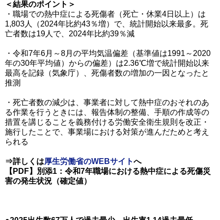
＜結果のポイント＞
・職場での熱中症による死傷者（死亡・休業4日以上）は
1,803人（2024年比約43％増）で、統計開始以来最多。死
亡者数は19人で、2024年比約39％減
・令和7年6月～8月の平均気温偏差（基準値は1991～2020
年の30年平均値）からの偏差）は2.36℃増で統計開始以来
最高を記録（気象庁）、死傷者数の増加の一因となったと
推測
・死亡者数の減少は、事業者に対して熱中症のおそれのあ
る作業を行うときには、報告体制の整備、手順の作成等の
措置を講じることを義務付ける労働安全衛生規則を改正・
施行したことで、事業場における対策が進んだためと考え
られる
⇒詳しくは
厚生労働省のWEBサイト
へ
【PDF】別添1：令和7年職場における熱中症による死傷災
害の発生状況（確定値）