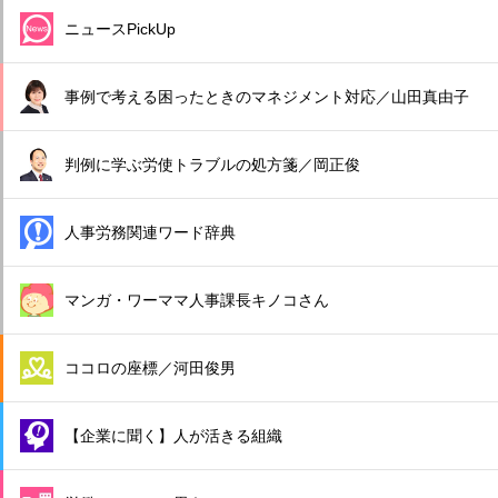
ニュースPickUp
事例で考える困ったときのマネジメント対応／山田真由子
判例に学ぶ労使トラブルの処方箋／岡正俊
人事労務関連ワード辞典
マンガ・ワーママ人事課長キノコさん
ココロの座標／河田俊男
【企業に聞く】人が活きる組織