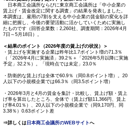
日本商工会議所ならびに東京商工会議所は「中小企業の
賃上げ・賃金改定に関する調査」の結果を発表しました。
本調査は、雇用の7割を支える中小企業の賃金額の変化を詳
細に把握し、今後の要望活動に活かしていくために実施し
たものです（回答企業数：2,260社、調査期間：2026年4月
7日～5月18日）。
＜結果のポイント（2026年度の賃上げの状況）＞
・賃上げを実施する企業は昨年比1.7ポイント増の71.3％
（「2026年4月に実施済」39.2％＋「2026年5月以降に実施
予定」32.2％）。「現時点では未定」23.0％
・防衛的な賃上げは全体で60.9％（同0.8ポイント増）。20
人以下の小規模企業では66.3％（同3.5ポイント増）
・2026年3月と4月の賃金を集計・比較し、賃上げ額・賃上
げ率を算出したところ、全体で（賃上げ額11,366円、賃上
げ率4.01％）、20人以下の小規模企業で（同9,170円、同
3.38％）0.63ポイント差
⇒詳しくは
日本商工会議所のWEBサイト
へ