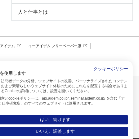
人と仕事とは
報アイデム
イーアイデム フリーペーパー版
求人広告 アイデム四国
クッキーポリシー
を使用します
、訪問者データの分析、ウェブサイトの改善、パーソナライズされたコンテン
イトのご利用について
、および素晴らしいウェブサイト体験のためにこれらを配置する場合がありま
るCookieの詳細については、設定を開いてください。
プ
cookieポリシーは、apj.aidem.co.jp/, seminar.aidem.co.jp/ を含む「ア
人と仕事研究所」のすべてのウェブサイトに適用されます。
はい、続けます
いいえ、調整します