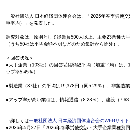
一般社団法人 日本経済団体連合会は、「2026年春季労使
重平均）」を発表した。
調査対象は、原則として従業員500人以上、主要23業種大手2
（うち50社は平均金額不明などのため集計から除外）。
＜回答状況＞
●大手企業（103社）の回答妥結額総平均（加重平均）は、19,9
ップ率5.45％）
●製造業（87社）の平均は19,378円（同5.29％）、非製造業
●アップ率が高い業種は、情報通信（8.28％）、建設（7.6
⇒詳しくは
一般社団法人 日本経済団体連合会のWEBサイト
●2026年5月27日「2026年春季労使交渉・大手企業業種別