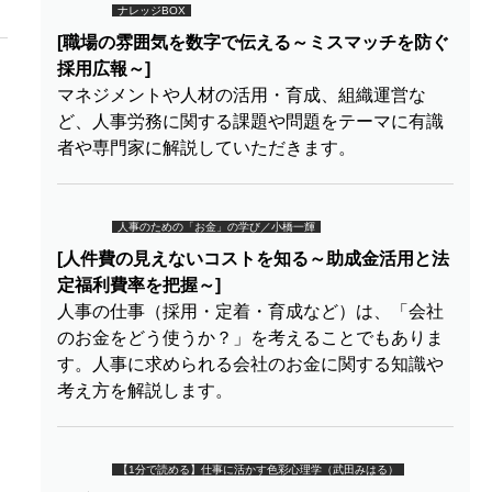
ナレッジBOX
[職場の雰囲気を数字で伝える～ミスマッチを防ぐ
採用広報～]
マネジメントや人材の活用・育成、組織運営な
ど、人事労務に関する課題や問題をテーマに有識
者や専門家に解説していただきます。
人事のための「お金」の学び／小橋一輝
[人件費の見えないコストを知る～助成金活用と法
定福利費率を把握～]
人事の仕事（採用・定着・育成など）は、「会社
のお金をどう使うか？」を考えることでもありま
す。人事に求められる会社のお金に関する知識や
考え方を解説します。
【1分で読める】仕事に活かす色彩心理学（武田みはる）