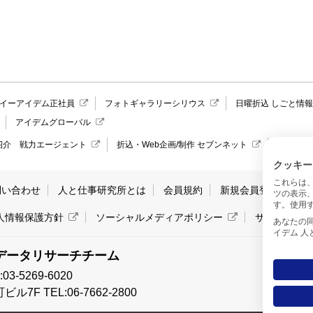
イーアイデム正社員
フォトギャラリーシリウス
日曜折込 しごと情
アイデムグローバル
紹介 戦力エージェント
折込・Web企画/制作 セブンネット
愛媛県の
クッキー
これらは
問い合わせ
人と仕事研究所とは
会員規約
新規会員登録
サ
ツの表示
す。使用す
人情報保護方針
ソーシャルメディアポリシー
サイトマッ
あなたの同意と
イデム 
データリサーチチーム
-5269-6020
7F TEL:06-7662-2800