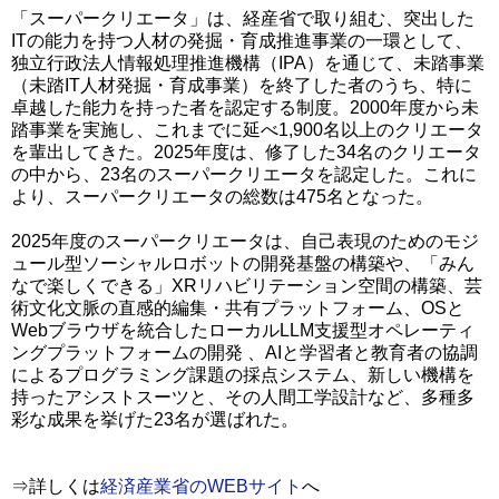
「スーパークリエータ」は、経産省で取り組む、突出した
ITの能力を持つ人材の発掘・育成推進事業の一環として、
独立行政法人情報処理推進機構（IPA）を通じて、未踏事業
（未踏IT人材発掘・育成事業）を終了した者のうち、特に
卓越した能力を持った者を認定する制度。2000年度から未
踏事業を実施し、これまでに延べ1,900名以上のクリエータ
を輩出してきた。2025年度は、修了した34名のクリエータ
の中から、23名のスーパークリエータを認定した。これに
より、スーパークリエータの総数は475名となった。
2025年度のスーパークリエータは、自己表現のためのモジ
ュール型ソーシャルロボットの開発基盤の構築や、「みん
なで楽しくできる」XRリハビリテーション空間の構築、芸
術文化文脈の直感的編集・共有プラットフォーム、OSと
Webブラウザを統合したローカルLLM支援型オペレーティ
ングプラットフォームの開発 、AIと学習者と教育者の協調
によるプログラミング課題の採点システム、新しい機構を
持ったアシストスーツと、その人間工学設計など、多種多
彩な成果を挙げた23名が選ばれた。
⇒詳しくは
経済産業省のWEBサイト
へ