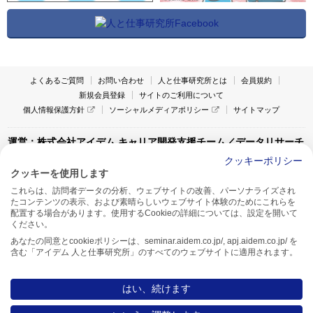
よくあるご質問
お問い合わせ
人と仕事研究所とは
会員規約
新規会員登録
サイトのご利用について
個人情報保護方針
ソーシャルメディアポリシー
サイトマップ
運営：株式会社アイデム キャリア開発支援チーム／データリサーチ
チーム
クッキーポリシー
クッキーを使用します
〒160-0022 東京都新宿区新宿1-4-10
これらは、訪問者データの分析、ウェブサイトの改善、パーソナライズされ
アイデム本社ビル TEL:03-5269-6020
たコンテンツの表示、および素晴らしいウェブサイト体験のためにこれらを
〒550-0005 大阪府大阪市西区西本町1-13-43
配置する場合があります。使用するCookieの詳細については、設定を開いて
アイデム西本町ビル7F TEL:06-7662-2800
ください。
あなたの同意とcookieポリシーは、seminar.aidem.co.jp/, apj.aidem.co.jp/ を
含む「アイデム 人と仕事研究所」のすべてのウェブサイトに適用されます。
はい、続けます
Copyright AIDEM Inc. All rights reserved.