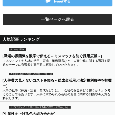
tweetする
一覧ページへ戻る
人気記事ランキング
ナレッジBOX
[職場の雰囲気を数字で伝える～ミスマッチを防ぐ採用広報～]
マネジメントや人材の活用・育成、組織運営など、人事労務に関する課題や問
題をテーマに有識者や専門家に解説していただきます。
人事のための「お金」の学び／小橋一輝
[人件費の見えないコストを知る～助成金活用と法定福利費率を把握
～]
人事の仕事（採用・定着・育成など）は、「会社のお金をどう使うか？」を考
えることでもあります。人事に求められる会社のお金に関する知識や考え方を
解説します。
【1分で読める】仕事に活かす色彩心理学（武田みはる）
[生産性を上げる色の組み合わせ]