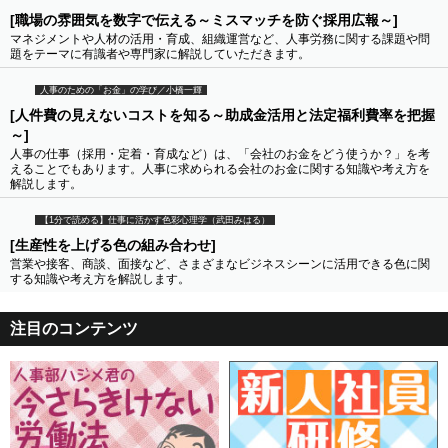
[職場の雰囲気を数字で伝える～ミスマッチを防ぐ採用広報～]
マネジメントや人材の活用・育成、組織運営など、人事労務に関する課題や問
題をテーマに有識者や専門家に解説していただきます。
人事のための「お金」の学び／小橋一輝
[人件費の見えないコストを知る～助成金活用と法定福利費率を把握
～]
人事の仕事（採用・定着・育成など）は、「会社のお金をどう使うか？」を考
えることでもあります。人事に求められる会社のお金に関する知識や考え方を
解説します。
【1分で読める】仕事に活かす色彩心理学（武田みはる）
[生産性を上げる色の組み合わせ]
営業や接客、商談、面接など、さまざまなビジネスシーンに活用できる色に関
する知識や考え方を解説します。
注目のコンテンツ