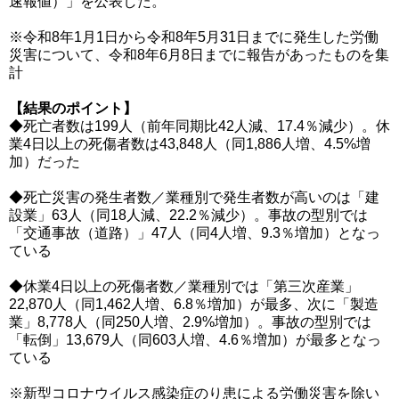
速報値）」を公表した。
※令和8年1月1日から令和8年5月31日までに発生した労働
災害について、令和8年6月8日までに報告があったものを集
計
【結果のポイント】
◆死亡者数は199人（前年同期比42人減、17.4％減少）。休
業4日以上の死傷者数は43,848人（同1,886人増、4.5%増
加）だった
◆死亡災害の発生者数／業種別で発生者数が高いのは「建
設業」63人（同18人減、22.2％減少）。事故の型別では
「交通事故（道路）」47人（同4人増、9.3％増加）となっ
ている
◆休業4日以上の死傷者数／業種別では「第三次産業」
22,870人（同1,462人増、6.8％増加）が最多、次に「製造
業」8,778人（同250人増、2.9%増加）。事故の型別では
「転倒」13,679人（同603人増、4.6％増加）が最多となっ
ている
※新型コロナウイルス感染症のり患による労働災害を除い