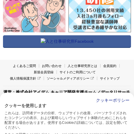
よくあるご質問
お問い合わせ
人と仕事研究所とは
会員規約
新規会員登録
サイトのご利用について
個人情報保護方針
ソーシャルメディアポリシー
サイトマップ
運営：株式会社アイデム キャリア開発支援チーム／データリサーチ
チーム
クッキーポリシー
クッキーを使用します
〒160-0022 東京都新宿区新宿1-4-10
これらは、訪問者データの分析、ウェブサイトの改善、パーソナライズされ
アイデム本社ビル TEL:03-5269-6020
たコンテンツの表示、および素晴らしいウェブサイト体験のためにこれらを
〒550-0005 大阪府大阪市西区西本町1-13-43
配置する場合があります。使用するCookieの詳細については、設定を開いて
アイデム西本町ビル7F TEL:06-7662-2800
ください。