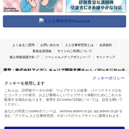
よくあるご質問
お問い合わせ
人と仕事研究所とは
会員規約
新規会員登録
サイトのご利用について
個人情報保護方針
ソーシャルメディアポリシー
サイトマップ
運営：株式会社アイデム キャリア開発支援チーム／データリサーチ
チーム
クッキーポリシー
クッキーを使用します
〒160-0022 東京都新宿区新宿1-4-10
これらは、訪問者データの分析、ウェブサイトの改善、パーソナライズされ
アイデム本社ビル TEL:03-5269-6020
たコンテンツの表示、および素晴らしいウェブサイト体験のためにこれらを
〒550-0005 大阪府大阪市西区西本町1-13-43
配置する場合があります。使用するCookieの詳細については、設定を開いて
アイデム西本町ビル7F TEL:06-7662-2800
ください。
あなたの同意とcookieポリシーは、seminar.aidem.co.jp/, apj.aidem.co.jp/ を
含む「アイデム 人と仕事研究所」のすべてのウェブサイトに適用されます。