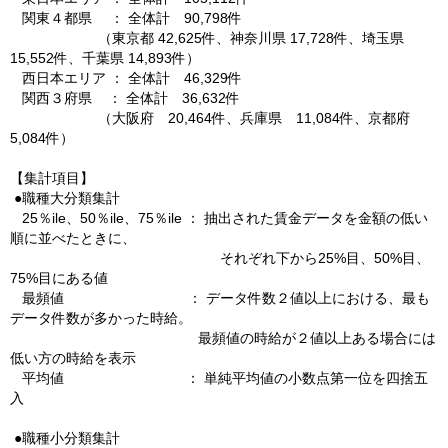
関東４都県 ： 全体計 90,798件
（東京都 42,625件、神奈川県 17,728件、埼玉県
15,552件、千葉県 14,893件）
西日本エリア ： 全体計 46,329件
関西３府県 ： 全体計 36,632件
（大阪府 20,464件、兵庫県 11,084件、京都府
5,084件）
【集計項目】
●職種大分類集計
25％ile、50％ile、75％ile ： 抽出された賃金データを金額の低い
順に並べたときに、
それぞれ下から25%目、50%目、
75%目にある値
最頻値 ： データ件数２値以上における、最も
データ件数が多かった時給。
最頻値の時給が２値以上ある場合には
低い方の時給を表示
平均値 ： 単純平均値の小数点第一位を四捨五
入
●職種小分類集計