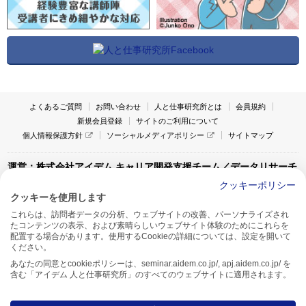
よくあるご質問
お問い合わせ
人と仕事研究所とは
会員規約
新規会員登録
サイトのご利用について
個人情報保護方針
ソーシャルメディアポリシー
サイトマップ
運営：株式会社アイデム キャリア開発支援チーム／データリサーチ
チーム
クッキーポリシー
クッキーを使用します
〒160-0022 東京都新宿区新宿1-4-10
これらは、訪問者データの分析、ウェブサイトの改善、パーソナライズされ
アイデム本社ビル TEL:03-5269-6020
たコンテンツの表示、および素晴らしいウェブサイト体験のためにこれらを
〒550-0005 大阪府大阪市西区西本町1-13-43
配置する場合があります。使用するCookieの詳細については、設定を開いて
アイデム西本町ビル7F TEL:06-7662-2800
ください。
あなたの同意とcookieポリシーは、seminar.aidem.co.jp/, apj.aidem.co.jp/ を
含む「アイデム 人と仕事研究所」のすべてのウェブサイトに適用されます。