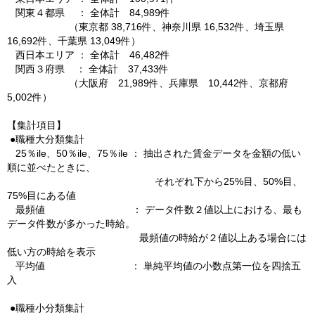
関東４都県 ： 全体計 84,989件
（東京都 38,716件、神奈川県 16,532件、埼玉県
16,692件、千葉県 13,049件）
西日本エリア ： 全体計 46,482件
関西３府県 ： 全体計 37,433件
（大阪府 21,989件、兵庫県 10,442件、京都府
5,002件）
【集計項目】
●職種大分類集計
25％ile、50％ile、75％ile ： 抽出された賃金データを金額の低い
順に並べたときに、
それぞれ下から25%目、50%目、
75%目にある値
最頻値 ： データ件数２値以上における、最も
データ件数が多かった時給。
最頻値の時給が２値以上ある場合には
低い方の時給を表示
平均値 ： 単純平均値の小数点第一位を四捨五
入
●職種小分類集計