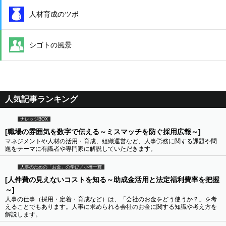
人材育成のツボ
シゴトの風景
人気記事ランキング
ナレッジBOX
[職場の雰囲気を数字で伝える～ミスマッチを防ぐ採用広報～]
マネジメントや人材の活用・育成、組織運営など、人事労務に関する課題や問
題をテーマに有識者や専門家に解説していただきます。
人事のための「お金」の学び／小橋一輝
[人件費の見えないコストを知る～助成金活用と法定福利費率を把握
～]
人事の仕事（採用・定着・育成など）は、「会社のお金をどう使うか？」を考
えることでもあります。人事に求められる会社のお金に関する知識や考え方を
解説します。