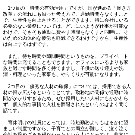
1つ目の「時間の有効活用」ですが、国が進める「働き方
改革」の流れにも沿った考え方で、通勤時間をなくすこと
で、生産性を向上させることができます。
特に会社にいる
必要のない業務については、どこにいようが仕事が可能な
わけで、そもそも通勤に費やす時間をなくすと同時に、そ
のための肉体的な疲労も軽減できるわけですから、生産性
は向上するはずです。
また、待ち時間や隙間時間というものを、プライベート
な時間に充てることもできます。オフィスにいるよりも家
族と過ごす時間を多く持てますし、子供の送り迎えや洗
濯・料理といった家事も、やりくりが可能になります。
2つ目の「優秀な人材の確保」については、採用できる人
材の幅が広がるということです。勤務地の関係で通勤に時
間がかかりすぎるため、ぜひ採用したい人材にもかかわら
ず、個人的な事情で入社を辞退されたというのはよく聞く
話です。
育休明けの社員にとっては、時短勤務よりもはるかに望
ましい制度ですから、子育てとの両立が難しく、泣く泣く
会社を辞めざるを得なかったという人にとっては、非常に