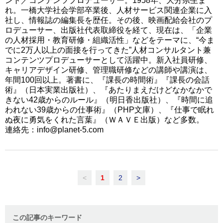
ント／コンテンツプロデューサー。1958年、大分県生ま
れ。一橋大学社会学部卒業後、人材サービス関連企業に入
社し、情報誌の編集長を歴任。その後、映画配給会社のプ
ロデューサー、出版社代表取締役を経て、現在は、「企業
の人材採用・教育研修・組織活性」などをテーマに、“今ま
でに2万人以上の面接を行ってきた”人材コンサルタント兼
コンテンツプロデューサーとして活躍中。新入社員研修、
キャリアデザイン研修、管理職研修などの講師や講演は、
年間100回以上。著書に、『課長の時間術』『課長の会話
術』（日本実業出版社）、『あたりまえだけどなかなかで
きない42歳からのルール』（明日香出版社）、『時間に追
われない39歳からの仕事術』（PHP文庫）、『仕事で眠れ
ぬ夜に勇気をくれた言葉』（ＷＡＶＥ出版）など多数。
連絡先：info@planet-5.com
<
1
2
>
この記事のキーワード