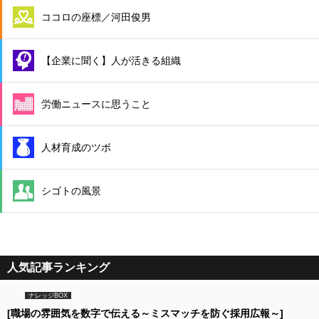
ココロの座標／河田俊男
【企業に聞く】人が活きる組織
労働ニュースに思うこと
人材育成のツボ
シゴトの風景
人気記事ランキング
ナレッジBOX
[職場の雰囲気を数字で伝える～ミスマッチを防ぐ採用広報～]