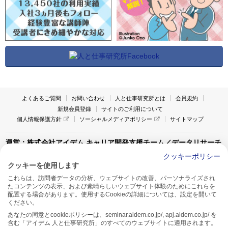
よくあるご質問
お問い合わせ
人と仕事研究所とは
会員規約
新規会員登録
サイトのご利用について
個人情報保護方針
ソーシャルメディアポリシー
サイトマップ
運営：株式会社アイデム キャリア開発支援チーム／データリサーチ
チーム
クッキーポリシー
クッキーを使用します
〒160-0022 東京都新宿区新宿1-4-10
これらは、訪問者データの分析、ウェブサイトの改善、パーソナライズされ
アイデム本社ビル TEL:03-5269-6020
たコンテンツの表示、および素晴らしいウェブサイト体験のためにこれらを
〒550-0005 大阪府大阪市西区西本町1-13-43
配置する場合があります。使用するCookieの詳細については、設定を開いて
アイデム西本町ビル7F TEL:06-7662-2800
ください。
あなたの同意とcookieポリシーは、seminar.aidem.co.jp/, apj.aidem.co.jp/ を
含む「アイデム 人と仕事研究所」のすべてのウェブサイトに適用されます。