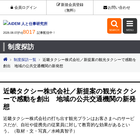
新規会員登録
会員ログイン
お問い合わせ
（無料）


8017
SEARCH
MENU
記事配信中！
2026.08.07(Fri)
制度探訪
制度探訪一覧
近畿タクシー株式会社／新提案の観光タクシーで感動を
創出 地域の公共交通機関の新発想
近畿タクシー株式会社／新提案の観光タクシ
ーで感動を創出 地域の公共交通機関の新発
想
近畿タクシー株式会社の打ち出す観光プランはお客さまへのサービ
スだが、自社や提携先の従業員に対して教育的な効果があるとい
う。（取材・文・写真／水崎真智子）