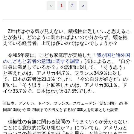
<
1
2
>
Z世代はやる気が見えない、積極性に乏しい…と思えるこ
とがあり、どのように関わればよいのか分からず、頭を抱
えている経営者、上司は多いのではないでしょうか？
令和5年度に、こども家庭庁が実施した
「我が国と諸外国
のこどもと若者の意識に関する調査」
(※)によると、『自分
自身に満足しているか？』の設問に対して、「そう思う」
と答えたのは、アメリカ44.7％、フランス34.9％に対し
て、日本の若者は21.1% でした。『今の自分が好きだ』の
問いに「そう思う」と回答したのは、アメリカ38.1％、ド
イツ33.7％で、日本はわずか17.5%でした。
※日本、アメリカ、ドイツ、フランス、スウェーデン（計5カ国） の 各
国満13歳から満 29歳までの男女とする約1000人を対象とした調査
積極性の有無に関わる設問の『うまくいくか分からない
ことにも意欲的に取り組むか？』についても、アメリカと
フランスの若者の35.8％が「そう思う」と答えているのに