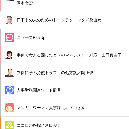
岡本文宏
口下手の人のためのトークテクニック／桑山元
ニュースPickUp
事例で考える困ったときのマネジメント対応／山田真由子
判例に学ぶ労使トラブルの処方箋／岡正俊
人事労務関連ワード辞典
マンガ・ワーママ人事課長キノコさん
ココロの座標／河田俊男