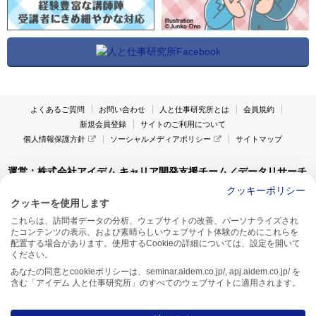
よくあるご質問
お問い合わせ
人と仕事研究所とは
会員規約
新規会員登録
サイトのご利用について
個人情報保護方針
ソーシャルメディアポリシー
サイトマップ
運営：株式会社アイデム キャリア開発支援チーム／データリサーチ
チーム
クッキーポリシー
クッキーを使用します
〒160-0022 東京都新宿区新宿1-4-10
これらは、訪問者データの分析、ウェブサイトの改善、パーソナライズされ
アイデム本社ビル TEL:03-5269-6020
たコンテンツの表示、および素晴らしいウェブサイト体験のためにこれらを
〒550-0005 大阪府大阪市西区西本町1-13-43
配置する場合があります。使用するCookieの詳細については、設定を開いて
アイデム西本町ビル7F TEL:06-7662-2800
ください。
あなたの同意とcookieポリシーは、seminar.aidem.co.jp/, apj.aidem.co.jp/ を
含む「アイデム 人と仕事研究所」のすべてのウェブサイトに適用されます。