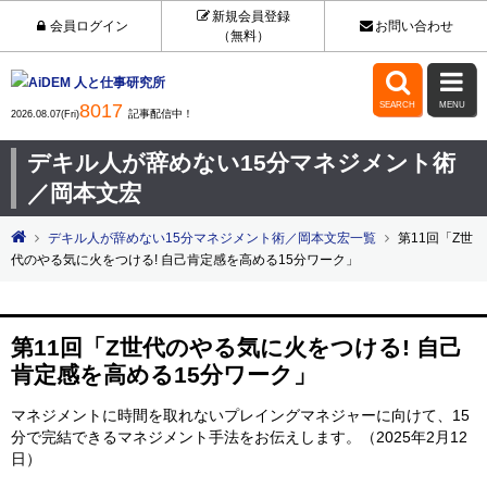
新規会員登録
会員ログイン
お問い合わせ
（無料）


8017
SEARCH
MENU
記事配信中！
2026.08.07(Fri)
デキル人が辞めない15分マネジメント術
／岡本文宏
デキル人が辞めない15分マネジメント術／岡本文宏一覧
第11回「Z世
代のやる気に火をつける! 自己肯定感を高める15分ワーク」
第11回「Z世代のやる気に火をつける! 自己
肯定感を高める15分ワーク」
マネジメントに時間を取れないプレイングマネジャーに向けて、15
分で完結できるマネジメント手法をお伝えします。（2025年2月12
日）