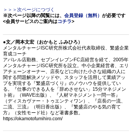
＞＞＞次ページにつづく
※次ページ以降の閲覧には、
会員登録（無料）
が必要です
<会員サービスのご案内は
コチラ
>
●文／岡本文宏（おかもと ふみひろ）
メンタルチャージISC研究所株式会社代表取締役、繁盛企業
育成コーチ
アパレル店勤務、セブンイレブンFC店経営を経て、2005年
メンタルチャージISC研究所を設立。中小企業経営者、エリ
アチェーンオーナー、店長などに向けた小さな組織の人に
関する問題解決メソッドや、スタッフを活用して業績アッ
プを実現する『繁盛店づくり』のノウハウを提供してい
る。『仕事のできる人を「辞めさせない」15分マネジメン
ト術』（WAVE出版）、『人材マネジメント一問一答』
（ディスカヴァー・トゥエンティワン）、『店長の一流、
二流、三流』（明日香出版）、『繁盛店のやる気の育て
方』（女性モード社）など著書多数。
https://okamotofumihiro.com/