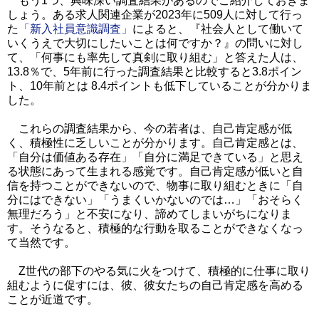
もう1つ、興味深い調査結果があるのでご紹介しておきま
しょう。ある求人関連企業が2023年に509人に対して行っ
た
「新入社員意識調査」
によると、『社会人として働いて
いくうえで大切にしたいことは何ですか？』の問いに対し
て、「何事にも率先して真剣に取り組む」と答えた人は、
13.8％で、5年前に行った調査結果と比較すると3.8ポイン
ト、10年前とは 8.4ポイントも低下していることが分かりま
した。
これらの調査結果から、今の若者は、自己肯定感が低
く、積極性に乏しいことが分かります。自己肯定感とは、
「自分は価値ある存在」「自分に満足できている」と思え
る状態にあって生まれる感覚です。自己肯定感が低いと自
信を持つことができないので、物事に取り組むときに「自
分にはできない」「うまくいかないのでは…」「おそらく
無理だろう」と不安になり、諦めてしまいがちになりま
す。そうなると、積極的な行動を取ることができなくなっ
て当然です。
Z世代の部下のやる気に火をつけて、積極的に仕事に取り
組むように促すには、彼、彼女たちの自己肯定感を高める
ことが近道です。