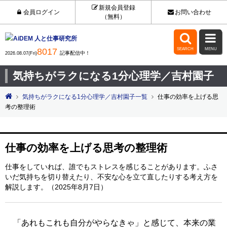
新規会員登録
会員ログイン
お問い合わせ
（無料）


8017
SEARCH
MENU
記事配信中！
2026.08.07(Fri)
気持ちがラクになる1分心理学／吉村園子
気持ちがラクになる1分心理学／吉村園子一覧
仕事の効率を上げる思
考の整理術
仕事の効率を上げる思考の整理術
仕事をしていれば、誰でもストレスを感じることがあります。ふさ
いだ気持ちを切り替えたり、不安な心を立て直したりする考え方を
解説します。（2025年8月7日）
「あれもこれも自分がやらなきゃ」と感じて、本来の業