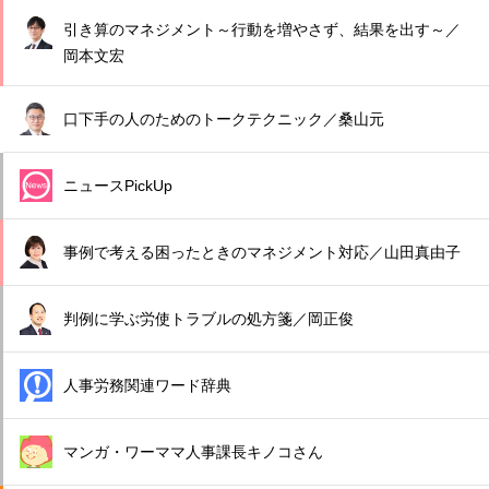
引き算のマネジメント～行動を増やさず、結果を出す～／
岡本文宏
口下手の人のためのトークテクニック／桑山元
ニュースPickUp
事例で考える困ったときのマネジメント対応／山田真由子
判例に学ぶ労使トラブルの処方箋／岡正俊
人事労務関連ワード辞典
マンガ・ワーママ人事課長キノコさん