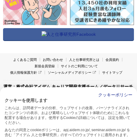
よくあるご質問
お問い合わせ
人と仕事研究所とは
会員規約
新規会員登録
サイトのご利用について
個人情報保護方針
ソーシャルメディアポリシー
サイトマップ
運営：株式会社アイデム キャリア開発支援チーム／データリサーチ
チーム
クッキーポリシー
クッキーを使用します
〒160-0022 東京都新宿区新宿1-4-10
これらは、訪問者データの分析、ウェブサイトの改善、パーソナライズされ
アイデム本社ビル TEL:03-5269-6020
たコンテンツの表示、および素晴らしいウェブサイト体験のためにこれらを
〒550-0005 大阪府大阪市西区西本町1-13-43
配置する場合があります。使用するCookieの詳細については、設定を開いて
アイデム西本町ビル7F TEL:06-7662-2800
ください。
あなたの同意とcookieポリシーは、apj.aidem.co.jp/, seminar.aidem.co.jp/ を
含む「アイデム 人と仕事研究所」のすべてのウェブサイトに適用されます。