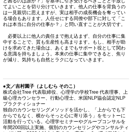
と困るのは誰か？」を基準に引き受けるべきことと手放し
てよいことを切り分けていきます。他人の仕事を背負うの
は一見親切に思えますが、実は相手の成長機会を奪ってい
る場合もあります。人任せにする同僚や部下に対して「こ
れは本当に自分の仕事か？」と問い直すことが大切です。
必要以上に他人の責任まで抱え込まず、自分の仕事に集
中することで、質も生産性も高まります。もし、相手が助
けを求めてきた場合は、あくまでもサポート役として関わ
る意識を持ちましょう。本来の仕事に集中できると、焦り
が減り、気持ちも自然とラクになっていきます。
●文／吉村園子（よしむら そのこ）
株式会社Tree 代表取締役、心理学の学校Tree 代表理事、上
級心理カウンセラー、行動心理士、米国NLP協会認定NLP
プラクティショナー
独自のカウンセリングメソッドを活かし、「上からでも下
からでもなく、横からそっと心に寄り添う」をモットーに
活動を行っている。心理学セミナーやグループコンサルを
年間200回以上実施、個別のカウンセリングやコンサルティ