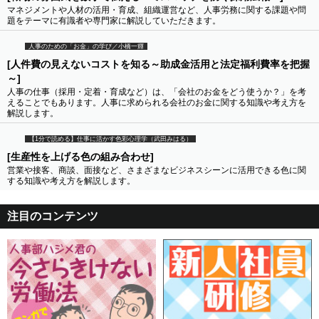
マネジメントや人材の活用・育成、組織運営など、人事労務に関する課題や問
題をテーマに有識者や専門家に解説していただきます。
人事のための「お金」の学び／小橋一輝
[人件費の見えないコストを知る～助成金活用と法定福利費率を把握
～]
人事の仕事（採用・定着・育成など）は、「会社のお金をどう使うか？」を考
えることでもあります。人事に求められる会社のお金に関する知識や考え方を
解説します。
【1分で読める】仕事に活かす色彩心理学（武田みはる）
[生産性を上げる色の組み合わせ]
営業や接客、商談、面接など、さまざまなビジネスシーンに活用できる色に関
する知識や考え方を解説します。
注目のコンテンツ