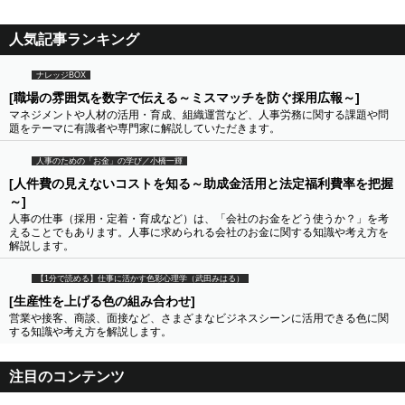
人気記事ランキング
ナレッジBOX
[職場の雰囲気を数字で伝える～ミスマッチを防ぐ採用広報～]
マネジメントや人材の活用・育成、組織運営など、人事労務に関する課題や問
題をテーマに有識者や専門家に解説していただきます。
人事のための「お金」の学び／小橋一輝
[人件費の見えないコストを知る～助成金活用と法定福利費率を把握
～]
人事の仕事（採用・定着・育成など）は、「会社のお金をどう使うか？」を考
えることでもあります。人事に求められる会社のお金に関する知識や考え方を
解説します。
【1分で読める】仕事に活かす色彩心理学（武田みはる）
[生産性を上げる色の組み合わせ]
営業や接客、商談、面接など、さまざまなビジネスシーンに活用できる色に関
する知識や考え方を解説します。
注目のコンテンツ