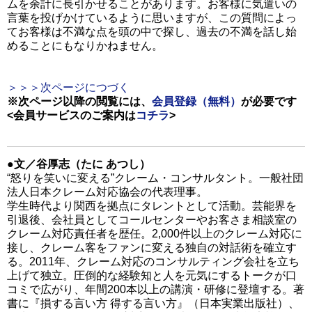
ムを余計に長引かせることがあります。お客様に気遣いの
言葉を投げかけているように思いますが、この質問によっ
てお客様は不満な点を頭の中で探し、過去の不満を話し始
めることにもなりかねません。
＞＞＞次ページにつづく
※次ページ以降の閲覧には、
会員登録（無料）
が必要です
<会員サービスのご案内は
コチラ
>
●文／谷厚志（たに あつし）
“怒りを笑いに変える”クレーム・コンサルタント。一般社団
法人日本クレーム対応協会の代表理事。
学生時代より関西を拠点にタレントとして活動。芸能界を
引退後、会社員としてコールセンターやお客さま相談室の
クレーム対応責任者を歴任。2,000件以上のクレーム対応に
接し、クレーム客をファンに変える独自の対話術を確立す
る。2011年、クレーム対応のコンサルティング会社を立ち
上げて独立。圧倒的な経験知と人を元気にするトークが口
コミで広がり、年間200本以上の講演・研修に登壇する。著
書に『損する言い方 得する言い方』（日本実業出版社）、