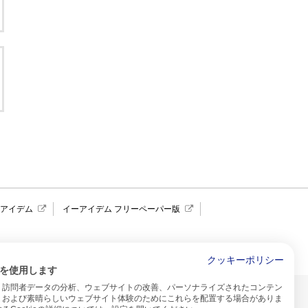
報アイデム
イーアイデム フリーペーパー版
求人広告 アイデム四国
クッキーポリシー
を使用します
、訪問者データの分析、ウェブサイトの改善、パーソナライズされたコンテン
イトのご利用について
、および素晴らしいウェブサイト体験のためにこれらを配置する場合がありま