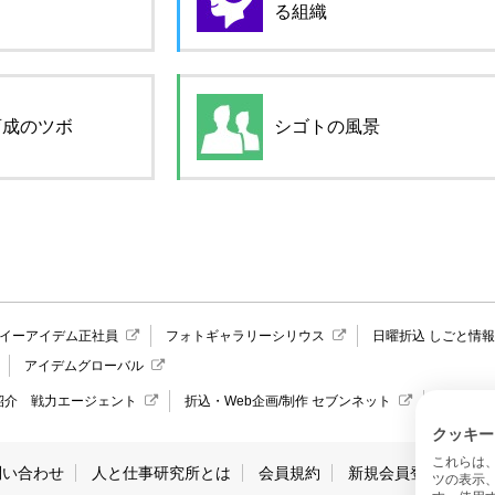
る組織
育成のツボ
シゴトの風景
イーアイデム正社員
フォトギャラリーシリウス
日曜折込 しごと情
アイデムグローバル
紹介 戦力エージェント
折込・Web企画/制作 セブンネット
愛媛県の
クッキー
これらは
問い合わせ
人と仕事研究所とは
会員規約
新規会員登録
サ
ツの表示