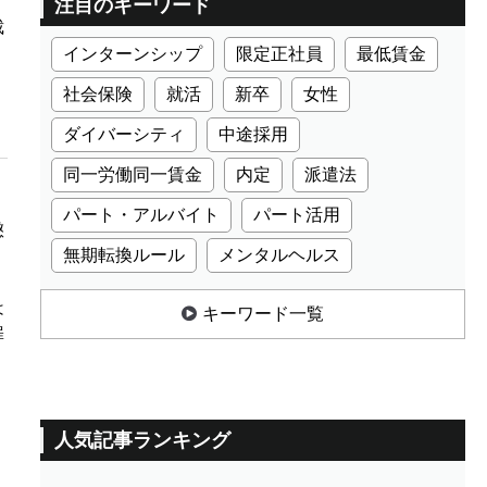
注目のキーワード
裁
インターンシップ
限定正社員
最低賃金
社会保険
就活
新卒
女性
ダイバーシティ
中途採用
同一労働同一賃金
内定
派遣法
パート・アルバイト
パート活用
懲
無期転換ルール
メンタルヘルス
は
キーワード一覧
罪
人気記事ランキング