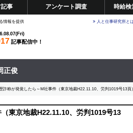
材記事
アンケート調査
時給検
る情報を提供
人と仕事研究所と
6.08.07(Fri)
017
記事配信中！
岡正俊
詐称が発覚したら～M社事件（東京地裁H22.11.10、労判1019号13頁
地裁H22.11.10、労判1019号13