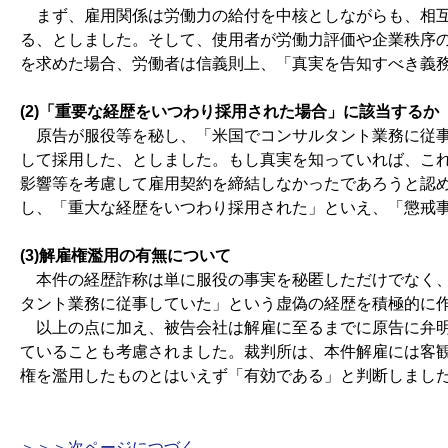
まず、雇用関係は労働力の給付を中核としながらも、相互
る、としました。そして、使用者が労働力評価や企業秩序
を求めた場合、労働者は信義則上、「真実を告知すべき義
(2)「重要な経歴をいつわり採用された場合」に該当するか
原告が服役等を秘し、「米国でコンサルタント業務に従事
して採用した、としました。もし真実を知っていれば、こ
影響等を考慮して雇用契約を締結しなかったであろうと認
し、「重大な経歴をいつわり採用された」といえ、「懲戒
(3)解雇権濫用の有無について
本件の経歴詐称は単に服役の事実を秘匿しただけでなく、
タント業務に従事していた」という虚偽の経歴を積極的に
以上の点に加え、被告会社は解雇に至るまでに原告に弁明
ていることも考慮されました。裁判所は、本件解雇には客
権を濫用したものとはいえず「有効である」と判断しまし
＞＞＞次ページにつづく