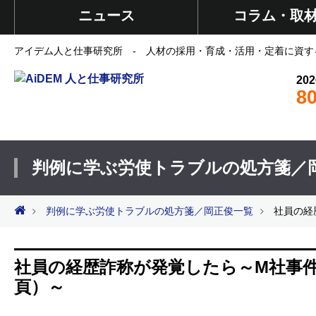
ニュース
コラム・取
アイデム人と仕事研究所 - 人材の採用・育成・活用・定着に資す
202
8
判例に学ぶ労使トラブルの処方箋／
判例に学ぶ労使トラブルの処方箋／岡正俊一覧
社員の経歴
社員の経歴詐称が発覚したら～M社事件（東京
頁）～