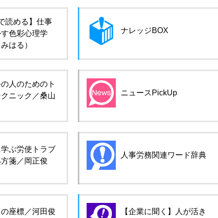
で読める】仕事
ナレッジBOX
かす色彩心理学
田みはる）
手の人のためのト
ニュースPickUp
テクニック／桑山
に学ぶ労使トラブ
人事労務関連ワード辞典
処方箋／岡正俊
ロの座標／河田俊
【企業に聞く】人が活き