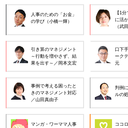
【1分
人事のための「お金」
に活
の学び（小橋一輝）
（武
引き算のマネジメント
口下
～行動を増やさず、結
ーク
果を出す～／岡本文宏
元
事例で考える困ったと
判例
きのマネジメント対応
ルの
／山田真由子
マンガ・ワーママ人事
ココ