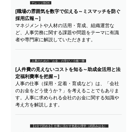
ナレッジBOX
[職場の雰囲気を数字で伝える～ミスマッチを防ぐ
採用広報～]
マネジメントや人材の活用・育成、組織運営な
ど、人事労務に関する課題や問題をテーマに有識
者や専門家に解説していただきます。
人事のための「お金」の学び／小橋一輝
[人件費の見えないコストを知る～助成金活用と法
定福利費率を把握～]
人事の仕事（採用・定着・育成など）は、「会社
のお金をどう使うか？」を考えることでもありま
す。人事に求められる会社のお金に関する知識や
考え方を解説します。
【1分で読める】仕事に活かす色彩心理学（武田みはる）