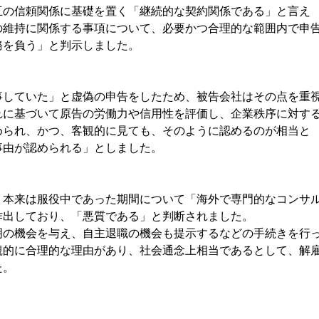
の信頼関係に基礎を置く「継続的な契約関係である」と言え
の維持に関係する事項について、必要かつ合理的な範囲内で申
務を負う」と判示しました。
していた」と虚偽の申告をしたため、被告会社はその点を重
れに基づいて原告の労働力や信用性を評価し、企業秩序に対す
められ、かつ、客観的に見ても、そのように認めるのが相当と
事由が認められる」としました。
本来は服役中であった期間について「海外で専門的なコンサ
作出しており、「悪質である」と判断されました。
の機会を与え、自主退職の機会も提示するなどの手続きを行
観的に合理的な理由があり、社会通念上相当であるとして、解
た。