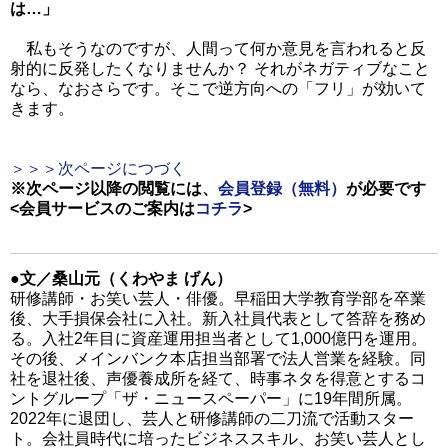
は…」
私もそうなのですが、人間って何か意見を言われると反
射的に反発したくなりませんか？ それがネガティブなこと
なら、なおさらです。そこで逆方向への「フリ」が効いて
きます。
＞＞＞次ページにつづく
※次ページ以降の閲覧には、
会員登録（無料）
が必要です
<会員サービスのご案内は
コチラ
>
●文／桑山元（くわやま げん）
研修講師・お笑い芸人・俳優。早稲田大学教育学部を卒業
後、大手損保会社に入社。新入社員代表として答辞を務め
る。入社2年目に資産運用担当者として1,000億円を運用。
その後、メインバンク本店担当部署で法人営業を経験。同
社を退社後、声優養成所を経て、時事ネタを得意とするコ
ントグループ「ザ・ニュースペーパー」に19年間所属。
2022年に退団し、芸人と研修講師の二刀流で活動スター
ト。会社員時代に培ったビジネススキル、お笑い芸人とし