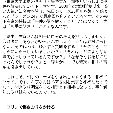
う東京大学出身のキャリア警察官が、相棒といっしょに事
件を解決していくドラマです。2000年の放送開始以来、高
い人気と知名度を誇り、先日シリーズ25周年を迎えて始ま
った『シーズン24』が最終回を迎えたところです。その杉
下右京の特技は「事件の謎を解く」こと…ではなくて、実
は「相手に話させること」なんです。
劇中、右京さんは相手に自分の考えを押しつけません。
容疑者に「あなたがやったんでしょう！」とは絶対に言わ
ない。その代わり、ひたすら質問をする。「そのとき、ど
ちらにいらっしゃいましたか？」「それは、どのような意
味でおっしゃっているんですか？」「なぜそうお感じにな
ったんでしょうか？」と、穏やかに、でも確実に相手の言
葉を引き出していく。
これこそ、相手のニーズを引き出しやすくする「相棒メ
ソッド」です。右京さんはペアを組む刑事と相棒なだけで
なく、聞き取り調査をする相手とも相棒になって、事件解
決に取り組んでいるんですね。
「フリ」で揺さぶりをかける