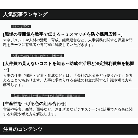
人気記事ランキング
ナレッジBOX
[職場の雰囲気を数字で伝える～ミスマッチを防ぐ採用広報～]
マネジメントや人材の活用・育成、組織運営など、人事労務に関する課題や問
題をテーマに有識者や専門家に解説していただきます。
人事のための「お金」の学び／小橋一輝
[人件費の見えないコストを知る～助成金活用と法定福利費率を把握
～]
人事の仕事（採用・定着・育成など）は、「会社のお金をどう使うか？」を考
えることでもあります。人事に求められる会社のお金に関する知識や考え方を
解説します。
【1分で読める】仕事に活かす色彩心理学（武田みはる）
[生産性を上げる色の組み合わせ]
営業や接客、商談、面接など、さまざまなビジネスシーンに活用できる色に関
する知識や考え方を解説します。
注目のコンテンツ