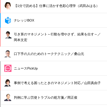
【1分で読める】仕事に活かす色彩心理学（武田みはる）
ナレッジBOX
引き算のマネジメント～行動を増やさず、結果を出す～／
岡本文宏
口下手の人のためのトークテクニック／桑山元
ニュースPickUp
事例で考える困ったときのマネジメント対応／山田真由子
判例に学ぶ労使トラブルの処方箋／岡正俊