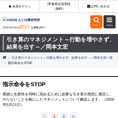
新規会員登録
会員ログイン
お問い合わせ
（無料）


8017
SEARCH
MENU
記事配信中！
2026.08.07(Fri)
引き算のマネジメント～行動を増やさず、
結果を出す～／岡本文宏
引き算のマネジメント～行動を増やさず、結果を出す～／岡本文宏一覧
指示命令をSTOP
指示命令をSTOP
業績と生産性を同時に高めるために必要な引き算の発想に着目し、
やらないことを軸にしたマネジメントについて解説します。（2026
年5月21日）
<
1
2
>