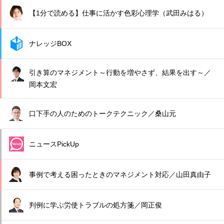
【1分で読める】仕事に活かす色彩心理学（武田みはる）
ナレッジBOX
引き算のマネジメント～行動を増やさず、結果を出す～／
岡本文宏
口下手の人のためのトークテクニック／桑山元
ニュースPickUp
事例で考える困ったときのマネジメント対応／山田真由子
判例に学ぶ労使トラブルの処方箋／岡正俊