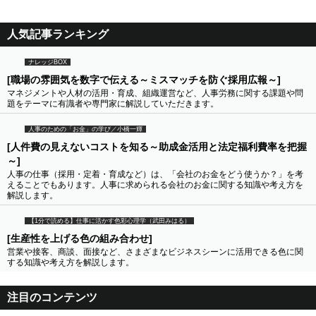
人気記事ランキング
ナレッジBOX
[職場の雰囲気を数字で伝える～ミスマッチを防ぐ採用広報～]
マネジメントや人材の活用・育成、組織運営など、人事労務に関する課題や問
題をテーマに有識者や専門家に解説していただきます。
人事のための「お金」の学び／小橋一輝
[人件費の見えないコストを知る～助成金活用と法定福利費率を把握
～]
人事の仕事（採用・定着・育成など）は、「会社のお金をどう使うか？」を考
えることでもあります。人事に求められる会社のお金に関する知識や考え方を
解説します。
【1分で読める】仕事に活かす色彩心理学（武田みはる）
[生産性を上げる色の組み合わせ]
営業や接客、商談、面接など、さまざまなビジネスシーンに活用できる色に関
する知識や考え方を解説します。
注目のコンテンツ